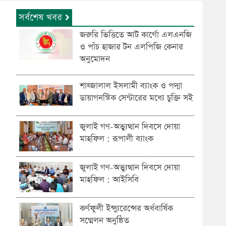
সর্বশেষ খবর
জরুরি ভিত্তিতে আট কার্গো এলএনজি
ও পাঁচ হাজার টন এলপিজি কেনার
অনুমোদন
শাহ্জালাল ইসলামী ব্যাংক ও পদ্মা
ডায়াগনস্টিক সেন্টারের মধ্যে চুক্তি সই
জুলাই গণ-অভ্যুত্থান দিবসে দোয়া
মাহফিল : রূপালী ব্যাংক
জুলাই গণ-অভ্যুত্থান দিবসে দোয়া
মাহফিল : আইসিবি
কর্ণফুলী ইন্স্যুরেন্সের অর্ধবার্ষিক
সম্মেলন অনুষ্ঠিত