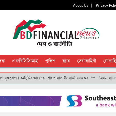
|
About Us
Privacy Poli
ুদক
এফবিসিসিআই
পুলিশ
র‍্যাব
সেনাবাহিনী
নৌবাহি
ষরোপণ কর্মসূচির আয়োজন শাহ্জালাল ইসলামী ব্যাংকের
**
‘অ্যাড মানি’ সুবিধার 