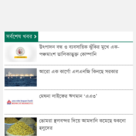
সর্বশেষ খবর
উৎপাদন বন্ধ ও ব্যবসায়িক ঝুঁকির মুখে এক-
পঞ্চমাংশ তালিকাভুক্ত কোম্পানি
আরো এক কার্গো এলএনজি কিনছে সরকার
মেঘনা লাইফের ঋণমান ‘‌এএ৩’
ভোমরা স্থলবন্দ‌র দিয়ে আমদা‌নি ক‌মে‌ছে শুকনো
হলুদের