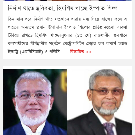
নির্মাণ খাতে স্থবিরতা, হিমশিম খাচ্ছে ইস্পাত শিল্প
তিন মাস ধরে নির্মাণ খাত সংকোচন ধারার মধ্য দিয়ে যাচ্ছে। ফলে এ
খাতের অন্যতম প্রধান উপাদান ইস্পাত শিল্পের প্রতিষ্ঠানগুলো ব্যবসা
টিকিয়ে রাখতে হিমশিম খাচ্ছে।বুধবার (১৩ মে) রাজধানীর গুলশানে
ব্যবসায়ীদের শীর্ষস্থানীয় সংগঠন মেট্রোপলিটন চেম্বার অব কমার্স অ্যান্ড
ইন্ডাস্ট্রি (এমসিসিআই) ও পলিসি......
বিস্তারিত >>