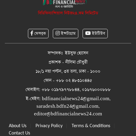
বিডিফিন্যান্সিয়াল নিউজ২৪.কম লিমিটেড
ফেসবুক
ইন্সটাগ্রাম
ইউটিউব
সম্পাদকঃ ইউসুফ হোসেন
প্রকাশক - নীলিমা চৌধুরী
১৮/১ নয়া পল্টন, ৩য় তলা, ঢাকা - ১০০০
ফোন - +৮৮ ০২ ৪৮৩১০৪৪৫
মোবাইল: +৮৮ ০১৯৭৯৭৭৮৮৪৪, ০১৬৭৬০০০৮৮৮
ই-মেইল:
bdfinancialnews24@gmail.com
,
saradesh.bdfn24@gmail.com
,
editor@bdfinancialnews24.com
|
|
|
About Us
Privacy Policy
Terms & Conditions
Contact Us