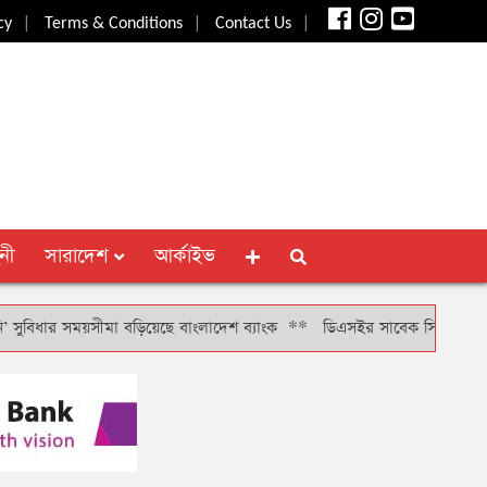
|
|
|
cy
Terms & Conditions
Contact Us
নী
সারাদেশ
আর্কাইভ
ার সময়সীমা বড়িয়েছে বাংলাদেশ ব্যাংক
**
ডিএসইর সাবেক সিআরও খাইরুল বাশার