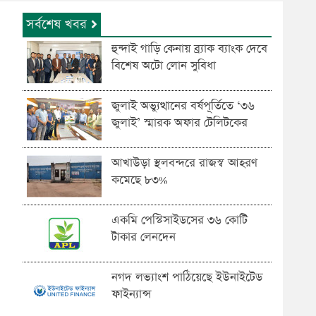
সর্বশেষ খবর
হুন্দাই গাড়ি কেনায় ব্র্যাক ব্যাংক দেবে
বিশেষ অটো লোন সুবিধা
জুলাই অভ্যুত্থানের বর্ষপূর্তিতে ‘৩৬
জুলাই’ স্মারক অফার টেলিটকের
আখাউড়া স্থলবন্দরে রাজস্ব আহরণ
কমেছে ৮৩%
একমি পেস্টিসাইডসের ৩৬ কোটি
টাকার লেনদেন
নগদ লভ্যাংশ পাঠিয়েছে ইউনাইটেড
ফাইন্যান্স