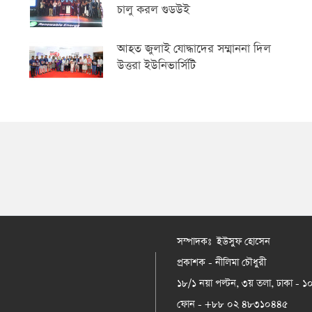
চালু করল গুডউই
আহত জুলাই যোদ্ধাদের সম্মাননা দিল
উত্তরা ইউনিভার্সিটি
সম্পাদকঃ ইউসুফ হোসেন
প্রকাশক - নীলিমা চৌধুরী
১৮/১ নয়া পল্টন, ৩য় তলা, ঢাকা - 
ফোন - +৮৮ ০২ ৪৮৩১০৪৪৫