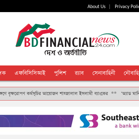
|
About Us
Privacy Poli
ুদক
এফবিসিসিআই
পুলিশ
র‍্যাব
সেনাবাহিনী
নৌবাহি
ৃক্ষরোপণ কর্মসূচির আয়োজন শাহ্জালাল ইসলামী ব্যাংকের
**
‘অ্যাড মানি’ সুবিধ