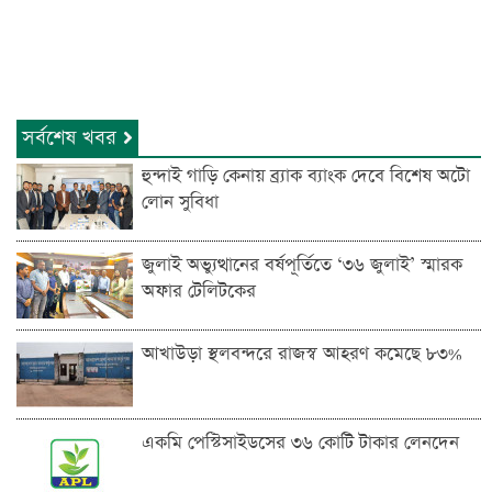
সর্বশেষ খবর
হুন্দাই গাড়ি কেনায় ব্র্যাক ব্যাংক দেবে বিশেষ অটো
লোন সুবিধা
জুলাই অভ্যুত্থানের বর্ষপূর্তিতে ‘৩৬ জুলাই’ স্মারক
অফার টেলিটকের
আখাউড়া স্থলবন্দরে রাজস্ব আহরণ কমেছে ৮৩%
একমি পেস্টিসাইডসের ৩৬ কোটি টাকার লেনদেন