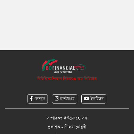
বিডিফিন্যান্সিয়াল নিউজ২৪.কম লিমিটেড
ফেসবুক
ইন্সটাগ্রাম
ইউটিউব
সম্পাদকঃ ইউসুফ হোসেন
প্রকাশক - নীলিমা চৌধুরী