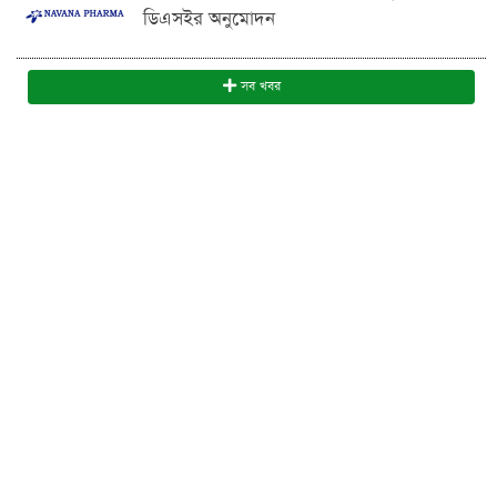
ডিএসইর অনুমোদন
সব খবর