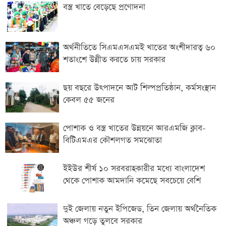
বস্ত্র খাতে বেড়েছে প্রণোদনা
অর্থনীতিতে সিএমএসএমই খাতের অংশীদারত্ব ৬০
শতাংশে উন্নীত করতে চায় সরকার
ছয় বছরে উৎপাদনে আট শিল্পপ্রতিষ্ঠান, কর্মসংস্থান
কেবল ৫৫ জনের
পোশাক ও বস্ত্র খাতের উন্নয়নে আরএমজি ক্লাব-
বিটিএমএর কৌশলগত সমঝোতা
ইইউর শীর্ষ ১০ সরবরাহকারীর মধ্যে বাংলাদেশ
থেকে পোশাক আমদানি কমেছে সবচেয়ে বেশি
দুই জেলায় নতুন ইপিজেড, তিন জেলায় অর্থনৈতিক
অঞ্চল গড়ে তুলবে সরকার