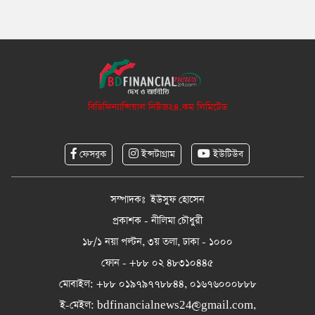
বিডিফিন্যান্সিয়াল নিউজ২৪.কম লিমিটেড
ফেসবুক
ইন্সটাগ্রাম
ইউটিউব
সম্পাদকঃ ইউসুফ হোসেন
প্রকাশক - নীলিমা চৌধুরী
১৮/১ নয়া পল্টন, ৩য় তলা, ঢাকা - ১০০০
ফোন - +৮৮ ০২ ৪৮৩১০৪৪৫
মোবাইল: +৮৮ ০১৯৭৯৭৭৮৮৪৪, ০১৬৭৬০০০৮৮৮
ই-মেইল:
bdfinancialnews24@gmail.com
,