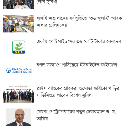
লোন সুবিধা
জুলাই অভ্যুত্থানের বর্ষপূর্তিতে ‘৩৬ জুলাই’ স্মারক
অফার টেলিটকের
একমি পেস্টিসাইডসের ৩৬ কোটি টাকার লেনদেন
নগদ লভ্যাংশ পাঠিয়েছে ইউনাইটেড ফাইন্যান্স
প্রাইম ব্যাংকের গ্রাহকরা ওমোডা জাইকো গাড়ির
সার্ভিসিংয়ে পাবেন বিশেষ সুবিধা
মেঘনা পেট্রোলিয়ামের নতুন চেয়ারম্যান ড. ম.
তামিম