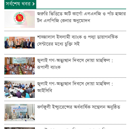
সর্বশেষ খবর
জরুরি ভিত্তিতে আট কার্গো এলএনজি ও পাঁচ হাজার
টন এলপিজি কেনার অনুমোদন
শাহ্জালাল ইসলামী ব্যাংক ও পদ্মা ডায়াগনস্টিক
সেন্টারের মধ্যে চুক্তি সই
জুলাই গণ-অভ্যুত্থান দিবসে দোয়া মাহফিল :
রূপালী ব্যাংক
জুলাই গণ-অভ্যুত্থান দিবসে দোয়া মাহফিল :
আইসিবি
কর্ণফুলী ইন্স্যুরেন্সের অর্ধবার্ষিক সম্মেলন অনুষ্ঠিত