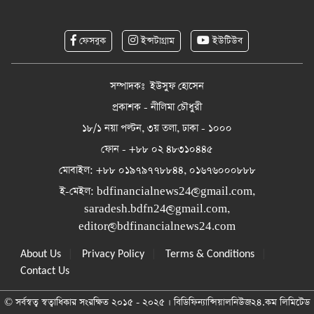
ফেসবুক
ইন্সটাগ্রাম
ইউটিউব
সম্পাদকঃ ইউসুফ হোসেন
প্রকাশক - নীলিমা চৌধুরী
১৮/১ নয়া পল্টন, ৩য় তলা, ঢাকা - ১০০০
ফোন - +৮৮ ০২ ৪৮৩১০৪৪৫
মোবাইল: +৮৮ ০১৯৭৯৭৭৮৮৪৪, ০১৬৭৬০০০৮৮৮
ই-মেইল:
bdfinancialnews24@gmail.com
,
saradesh.bdfn24@gmail.com
,
editor@bdfinancialnews24.com
|
|
|
About Us
Privacy Policy
Terms & Conditions
Contact Us
© সর্বস্বত্ব স্বত্বাধিকার সংরক্ষিত ২০১৫ - ২০২৫ । বিডিফিন্যান্সিয়ালনিউজ২৪.কম লিমিটেড