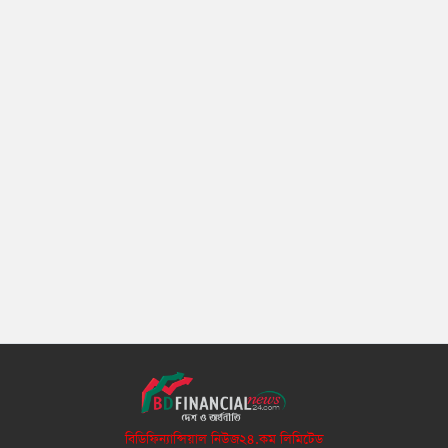
বিডিফিন্যান্সিয়াল নিউজ২৪.কম লিমিটেড