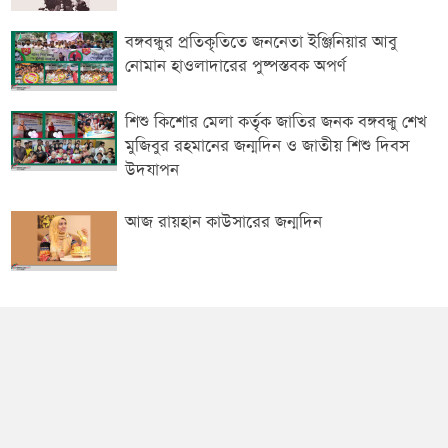
বঙ্গবন্ধুর প্রতিকৃতিতে জননেতা ইঞ্জিনিয়ার আবু
নোমান হাওলাদারের পুষ্পস্তবক অপর্ণ
শিশু কিশোর মেলা কর্তৃক জাতির জনক বঙ্গবন্ধু শেখ
মুজিবুর রহমানের জন্মদিন ও জাতীয় শিশু দিবস
উদযাপন
আজ রায়হান কাউসারের জন্মদিন