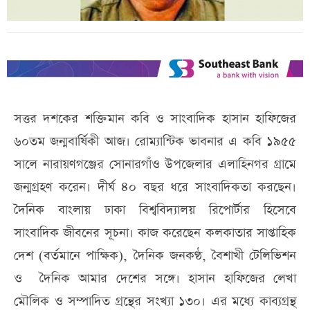
সত্তর দশকের শক্তিমান কবি ও সাংবাদিক হাসান হাফিজের
৬০তম জন্মবার্ষিকী আজ। রোম্যান্টিক ভাবনার এ কবি ১৯৫৫
সালে নারায়ণগঞ্জের সোনারগাঁও উপজেলার এলাহিনগর গ্রামে
জন্মগ্রহণ করেন। দীর্ঘ ৪০ বছর ধরে সাংবাদিকতা করছেন।
দৈনিক বাংলায় ঢাকা বিশ্ববিদ্যালয় রিপোর্টার হিসেবে
সাংবাদিক জীবনের সূচনা। কাজ করেছেন কলকাতার সাপ্তাহিক
দেশ (বর্তমানে পাক্ষিক), দৈনিক জনকণ্ঠ, বৈশাখী টেলিভিশন
ও দৈনিক আমার দেশের সঙ্গে। হাসান হাফিজের লেখা
মৌলিক ও সম্পাদিত গ্রন্থের সংখ্যা ১৩০। এর মধ্যে কাব্যগ্রন্থ