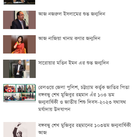
আজ নজরুল ইসলামের শুভ জন্মদিন
আজ নাজিয়া খানম কণার জন্মদিন
সারোয়ার মতিন ইমন এর শুভ জন্মদিন
রেলওয়ে জেলা পুলিশ, চট্টগ্রাম কর্তৃক জাতির পিতা
বঙ্গবন্ধু শেখ মুজিবুর রহমান এঁর ১০৩ তম
জন্মবার্ষিকী ও জাতীয় শিশু দিবস-২০২৩ যথাযথ
মর্যাদায় উদযাপন
বঙ্গবন্ধু শেখ মুজিবুর রহমানের ১০৩তম জন্মবার্ষিকী
আজ