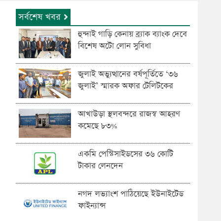
সর্বশেষ খবর
হুন্দাই গাড়ি কেনায় ব্র্যাক ব্যাংক দেবে
বিশেষ অটো লোন সুবিধা
জুলাই অভ্যুত্থানের বর্ষপূর্তিতে ‘৩৬
জুলাই’ স্মারক অফার টেলিটকের
আখাউড়া স্থলবন্দরে রাজস্ব আহরণ
কমেছে ৮৩%
একমি পেস্টিসাইডসের ৩৬ কোটি
টাকার লেনদেন
নগদ লভ্যাংশ পাঠিয়েছে ইউনাইটেড
ফাইন্যান্স