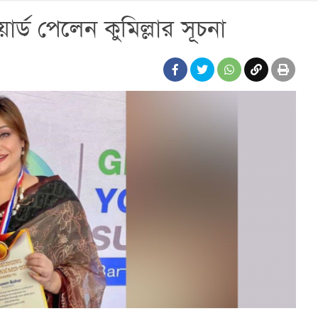
়ার্ড পেলেন কুমিল্লার সূচনা