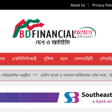
|
About Us
Privacy Poli
ুদক
এফবিসিসিআই
পুলিশ
র‍্যাব
সেনাবাহিনী
নৌবাহি
শন অনুষ্ঠিত
**
গ্রামীণ ব্যাংক ও সমাধান সার্ভিসেসের যৌথ যাত্রা, ‘জিপে’ বুথ 