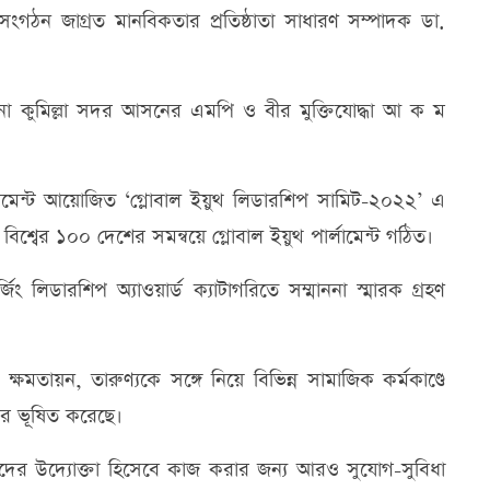
বী সংগঠন জাগ্রত মানবিকতার প্রতিষ্ঠাতা সাধারণ সম্পাদক ডা.
সূচনা কুমিল্লা সদর আসনের এমপি ও বীর মুক্তিযোদ্ধা আ ক ম
পার্লামেন্ট আয়োজিত ‘গ্লোবাল ইয়ুথ লিডারশিপ সামিট-২০২২’ এ
বিশ্বের ১০০ দেশের সমন্বয়ে গ্লোবাল ইয়ুথ পার্লামেন্ট গঠিত।
ং লিডারশিপ অ্যাওয়ার্ড ক্যাটাগরিতে সম্মাননা স্মারক গ্রহণ
মতায়ন, তারুণ্যকে সঙ্গে নিয়ে বিভিন্ন সামাজিক কর্মকাণ্ডে
্কার ভূষিত করেছে।
ুণদের উদ্যোক্তা হিসেবে কাজ করার জন্য আরও সুযোগ-সুবিধা