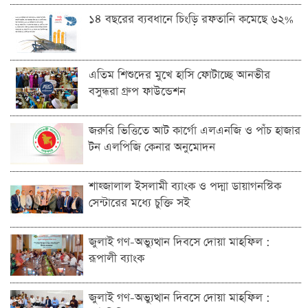
১৪ বছরের ব্যবধানে চিংড়ি রফতানি কমেছে ৬২%
এতিম শিশুদের মুখে হাসি ফোটাচ্ছে আনভীর
বসুন্ধরা গ্রুপ ফাউন্ডেশন
জরুরি ভিত্তিতে আট কার্গো এলএনজি ও পাঁচ হাজার
টন এলপিজি কেনার অনুমোদন
শাহ্জালাল ইসলামী ব্যাংক ও পদ্মা ডায়াগনস্টিক
সেন্টারের মধ্যে চুক্তি সই
জুলাই গণ-অভ্যুত্থান দিবসে দোয়া মাহফিল :
রূপালী ব্যাংক
জুলাই গণ-অভ্যুত্থান দিবসে দোয়া মাহফিল :