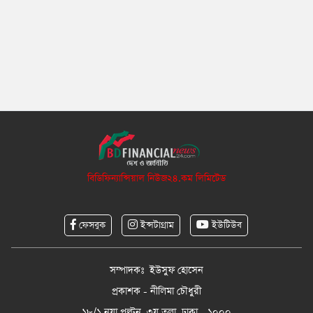
বিডিফিন্যান্সিয়াল নিউজ২৪.কম লিমিটেড
ফেসবুক
ইন্সটাগ্রাম
ইউটিউব
সম্পাদকঃ ইউসুফ হোসেন
প্রকাশক - নীলিমা চৌধুরী
১৮/১ নয়া পল্টন, ৩য় তলা, ঢাকা - ১০০০