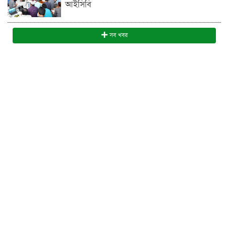
আইসিবি
সব খবর