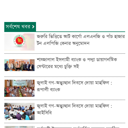
সর্বশেষ খবর
জরুরি ভিত্তিতে আট কার্গো এলএনজি ও পাঁচ হাজার
টন এলপিজি কেনার অনুমোদন
শাহ্জালাল ইসলামী ব্যাংক ও পদ্মা ডায়াগনস্টিক
সেন্টারের মধ্যে চুক্তি সই
জুলাই গণ-অভ্যুত্থান দিবসে দোয়া মাহফিল :
রূপালী ব্যাংক
জুলাই গণ-অভ্যুত্থান দিবসে দোয়া মাহফিল :
আইসিবি