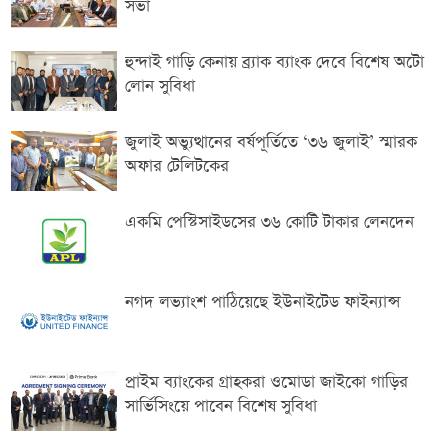
সভা
হুন্দাই গাড়ি কেনায় ব্র্যাক ব্যাংক দেবে বিশেষ অটো
লোন সুবিধা
জুলাই অভ্যুত্থানের বর্ষপূর্তিতে ‘৩৬ জুলাই’ স্মারক
অফার টেলিটকের
একমি পেস্টিসাইডসের ৩৬ কোটি টাকার লেনদেন
নগদ লভ্যাংশ পাঠিয়েছে ইউনাইটেড ফাইন্যান্স
প্রাইম ব্যাংকের গ্রাহকরা ওমোডা জাইকো গাড়ির
সার্ভিসিংয়ে পাবেন বিশেষ সুবিধা