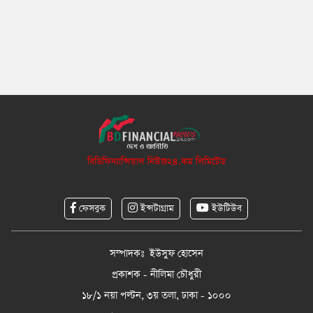
বিডিফিন্যান্সিয়াল নিউজ২৪.কম লিমিটেড
ফেসবুক
ইন্সটাগ্রাম
ইউটিউব
সম্পাদকঃ ইউসুফ হোসেন
প্রকাশক - নীলিমা চৌধুরী
১৮/১ নয়া পল্টন, ৩য় তলা, ঢাকা - ১০০০