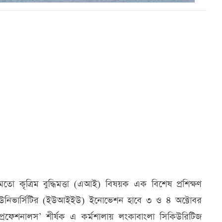
তো কৃত্রিম বুদ্ধিমত্তা (এআই) বিষয়ক এক বিশেষ প্রশিক্ষণ
ল ইউনিভার্সিটির (ইউআইইউ) ইনোভেশন হাবে ৩ ও ৪ অক্টোবর
্রফেশনালস’ শীর্ষক এ কর্মশালায় লংকাবাংলা সিকিউরিটিজ