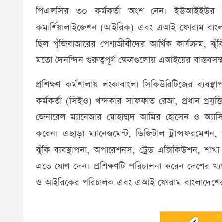
পিএলসির ৩০ কর্মকর্তা অংশ নেন। ইউআইইউর ইনস
কমার্শিয়ালাইজেশন (আইরিক) এবং এআই ফোরাম বাংল
ছিল পুঁজিবাজারের পেশাজীবীদের আর্থিক কার্যক্রম, ঝুঁক
মতো দৈনন্দিন গুরুত্বপূর্ণ ক্ষেত্রগুলোয় এআইয়ের বাস্তবস
প্রশিক্ষণ কর্মশালায় লংকাবাংলা সিকিউরিটিজের ব্যবস্থা
কর্মকর্তা (সিইও) খন্দকার সাফফাত রেজা, প্রধান প্রয
জেনারেল ম্যানেজার মোহাম্মদ আমির হোসেন ও অ্যাসিস্
করেন। এছাড়া ম্যানেজমেন্ট, ডিজিটাল ট্রান্সফরমেশন, অ্
ঝুঁকি ব্যবস্থাপনা, অপারেশনস, ট্রেড এক্সিকিউশন, শাখা 
এতে যোগ দেন। প্রশিক্ষণটি পরিচালনা করেন দেশের খ
ও আইরিকের পরিচালক এবং এআই ফোরাম বাংলাদেশের প্র