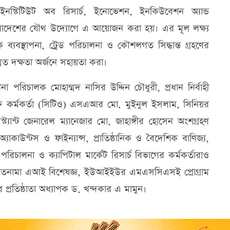
্টিটিউট অব রিসার্চ, ইনোভেশন, ইনকিউবেশন অ্যান্ড
াদেশের যৌথ উদ্যোগে এ আয়োজন করা হয়। এর মূল লক্ষ্য
ি ব্যবস্থাপনা, ট্রেড পরিচালনা ও কৌশলগত সিদ্ধান্ত গ্রহণের
ম্মত দক্ষতা অর্জনে সহায়তা করা।
পনা পরিচালক মোহাম্মদ নাসির উদ্দিন চৌধুরী, প্রধান নির্বাহী
ুক্তি কর্মকর্তা (সিটিও) এসএআর মো. মুইনুল ইসলাম, সিনিয়র
ট্যান্ট জেনারেল ম্যানেজার মো. জাহাঙ্গীর হোসেন অংশগ্রহণ
যাকাউন্টস ও ফাইন্যান্স, প্রাতিষ্ঠানিক ও বৈদেশিক বাণিজ্য,
পরিচালনা ও ক্যাপিটাল মার্কেট রিসার্চ বিভাগের কর্মকর্তারাও
্যাতনামা এআই বিশেষজ্ঞ, ইউআইইউর এমএসসিএসই প্রোগ্রাম
তিষ্ঠাতা অধ্যাপক ড. খন্দকার এ মামুন।