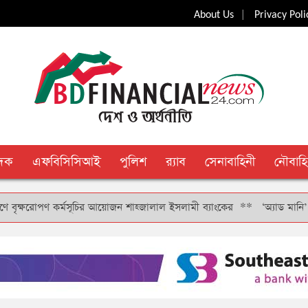
|
About Us
Privacy Poli
ুদক
এফবিসিসিআই
পুলিশ
র‍্যাব
সেনাবাহিনী
নৌবাহি
ষরোপণ কর্মসূচির আয়োজন শাহ্জালাল ইসলামী ব্যাংকের
**
‘অ্যাড মানি’ সুবিধার 