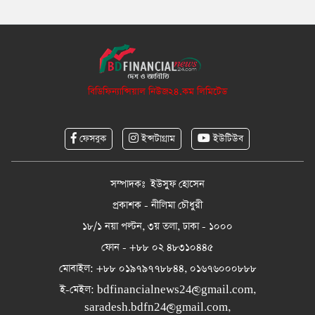
বিডিফিন্যান্সিয়াল নিউজ২৪.কম লিমিটেড
ফেসবুক
ইন্সটাগ্রাম
ইউটিউব
সম্পাদকঃ ইউসুফ হোসেন
প্রকাশক - নীলিমা চৌধুরী
১৮/১ নয়া পল্টন, ৩য় তলা, ঢাকা - ১০০০
ফোন - +৮৮ ০২ ৪৮৩১০৪৪৫
মোবাইল: +৮৮ ০১৯৭৯৭৭৮৮৪৪, ০১৬৭৬০০০৮৮৮
ই-মেইল:
bdfinancialnews24@gmail.com
,
saradesh.bdfn24@gmail.com
,