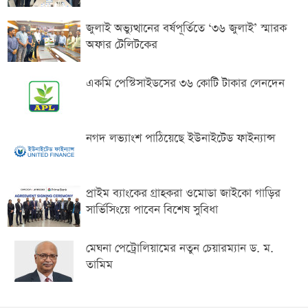
জুলাই অভ্যুত্থানের বর্ষপূর্তিতে ‘৩৬ জুলাই’ স্মারক
অফার টেলিটকের
একমি পেস্টিসাইডসের ৩৬ কোটি টাকার লেনদেন
নগদ লভ্যাংশ পাঠিয়েছে ইউনাইটেড ফাইন্যান্স
প্রাইম ব্যাংকের গ্রাহকরা ওমোডা জাইকো গাড়ির
সার্ভিসিংয়ে পাবেন বিশেষ সুবিধা
মেঘনা পেট্রোলিয়ামের নতুন চেয়ারম্যান ড. ম.
তামিম