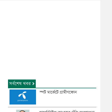
সর্বশেষ খবর
স্পট মার্কেটে গ্রামীণফোন