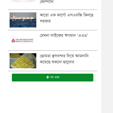
কোম্পানি
আরো এক কার্গো এলএনজি কিনছে
সরকার
মেঘনা লাইফের ঋণমান ‘‌এএ৩’
ভোমরা স্থলবন্দ‌র দিয়ে আমদা‌নি
ক‌মে‌ছে শুকনো হলুদের
সব খবর