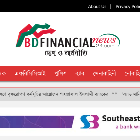
|
About Us
Privacy Poli
ুদক
এফবিসিসিআই
পুলিশ
র‍্যাব
সেনাবাহিনী
নৌবাহি
ক্ষরোপণ কর্মসূচির আয়োজন শাহ্জালাল ইসলামী ব্যাংকের
**
‘অ্যাড মানি’ সুবিধ