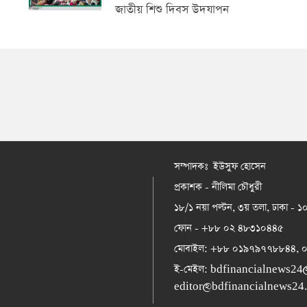
জাতীয় শিশু দিবস উদযাপন
সম্পাদকঃ ইউসুফ হোসেন
প্রকাশক - নীলিমা চৌধুরী
১৮/১ নয়া পল্টন, ৩য় তলা, ঢাকা - 
ফোন - +৮৮ ০২ ৪৮৩১০৪৪৫
মোবাইল: +৮৮ ০১৯৭৯৭৭৮৮৪৪,
ই-মেইল:
bdfinancialnews24
editor@bdfinancialnews24