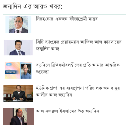
জন্মদিন এর আরও খবর:
নিরহংকার একজন ক্রীড়াপ্রেমী মানুষ
সিটি ব্যাংকের চেয়ারম্যান আজিজ আল কায়সারের
জন্মদিন আজ
বড়দিনে খ্রিস্টধর্মাবলম্বীদের প্রতি আমার আন্তরিক
শুভেচ্ছা
ইউনিক গ্রুপ এর ব্যবস্থাপনা পরিচালক জনাব নুর
আলীর আজ জন্মদিন
আজ নজরুল ইসলামের শুভ জন্মদিন