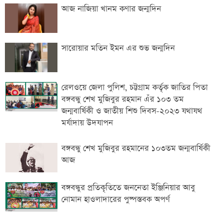
আজ নাজিয়া খানম কণার জন্মদিন
সারোয়ার মতিন ইমন এর শুভ জন্মদিন
রেলওয়ে জেলা পুলিশ, চট্টগ্রাম কর্তৃক জাতির পিতা
বঙ্গবন্ধু শেখ মুজিবুর রহমান এঁর ১০৩ তম
জন্মবার্ষিকী ও জাতীয় শিশু দিবস-২০২৩ যথাযথ
মর্যাদায় উদযাপন
বঙ্গবন্ধু শেখ মুজিবুর রহমানের ১০৩তম জন্মবার্ষিকী
আজ
বঙ্গবন্ধুর প্রতিকৃতিতে জননেতা ইঞ্জিনিয়ার আবু
নোমান হাওলাদারের পুষ্পস্তবক অপর্ণ