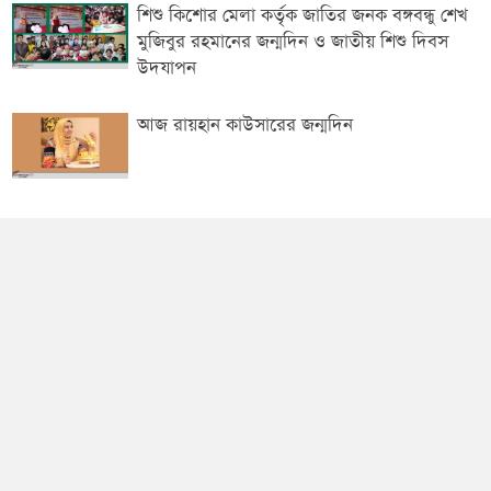
শিশু কিশোর মেলা কর্তৃক জাতির জনক বঙ্গবন্ধু শেখ
মুজিবুর রহমানের জন্মদিন ও জাতীয় শিশু দিবস
উদযাপন
আজ রায়হান কাউসারের জন্মদিন