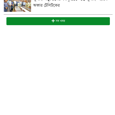
অফার টেলিটকের
সব খবর