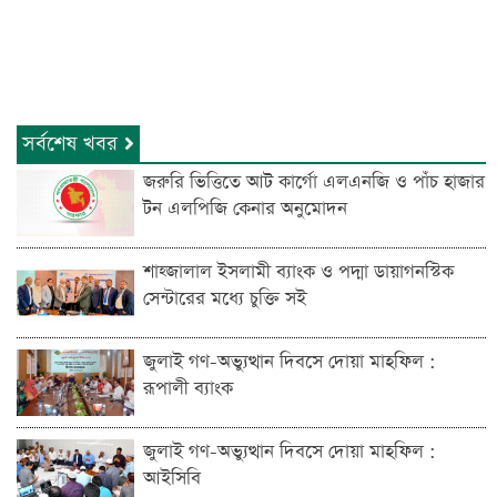
সর্বশেষ খবর
জরুরি ভিত্তিতে আট কার্গো এলএনজি ও পাঁচ হাজার
টন এলপিজি কেনার অনুমোদন
শাহ্জালাল ইসলামী ব্যাংক ও পদ্মা ডায়াগনস্টিক
সেন্টারের মধ্যে চুক্তি সই
জুলাই গণ-অভ্যুত্থান দিবসে দোয়া মাহফিল :
রূপালী ব্যাংক
জুলাই গণ-অভ্যুত্থান দিবসে দোয়া মাহফিল :
আইসিবি