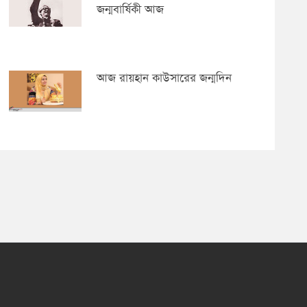
জন্মবার্ষিকী আজ
আজ রায়হান কাউসারের জন্মদিন