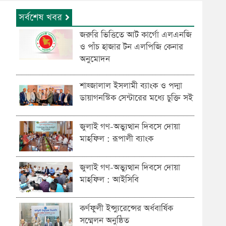
সর্বশেষ খবর
জরুরি ভিত্তিতে আট কার্গো এলএনজি
ও পাঁচ হাজার টন এলপিজি কেনার
অনুমোদন
শাহ্জালাল ইসলামী ব্যাংক ও পদ্মা
ডায়াগনস্টিক সেন্টারের মধ্যে চুক্তি সই
জুলাই গণ-অভ্যুত্থান দিবসে দোয়া
মাহফিল : রূপালী ব্যাংক
জুলাই গণ-অভ্যুত্থান দিবসে দোয়া
মাহফিল : আইসিবি
কর্ণফুলী ইন্স্যুরেন্সের অর্ধবার্ষিক
সম্মেলন অনুষ্ঠিত