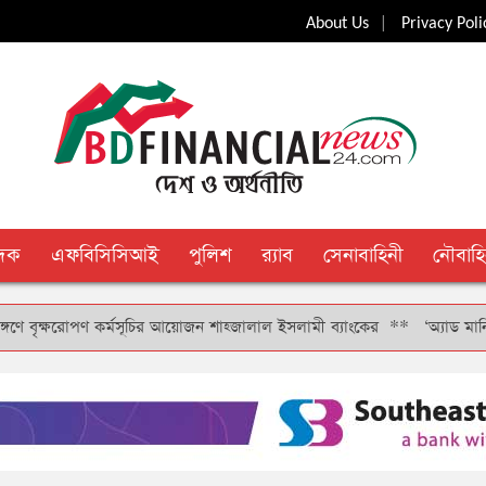
|
About Us
Privacy Poli
ুদক
এফবিসিসিআই
পুলিশ
র‍্যাব
সেনাবাহিনী
নৌবাহি
ৃক্ষরোপণ কর্মসূচির আয়োজন শাহ্জালাল ইসলামী ব্যাংকের
**
‘অ্যাড মানি’ সুবি