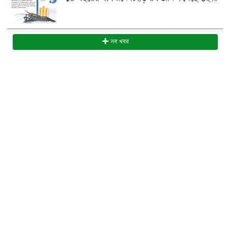
সব খবর