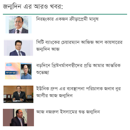
জন্মদিন এর আরও খবর:
নিরহংকার একজন ক্রীড়াপ্রেমী মানুষ
সিটি ব্যাংকের চেয়ারম্যান আজিজ আল কায়সারের
জন্মদিন আজ
বড়দিনে খ্রিস্টধর্মাবলম্বীদের প্রতি আমার আন্তরিক
শুভেচ্ছা
ইউনিক গ্রুপ এর ব্যবস্থাপনা পরিচালক জনাব নুর
আলীর আজ জন্মদিন
আজ নজরুল ইসলামের শুভ জন্মদিন