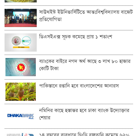
সাউথইস্ট ইউনিভার্সিটিতে আন্তঃবিশ্ববিদ্যালয় বাজেট
প্রতিযোগিতা
ডিএসইএক্স সূচক কমেছে প্রায় ১ শতাংশ
ব্যাংকের বাইরে নগদ অর্থ আছে ৩ লাখ ৮০ হাজার
কোটি টাকা
পাকিস্তানে রপ্তানি হবে বাংলাদেশের আনারস
নমিনির কাছে হস্তান্তর হবে ঢাকা ব্যাংক উদ্যোক্তার
শেয়ার
১৪ বছরের ব্যবধানে চিংড়ি রফতানি কমেছে ৬২%