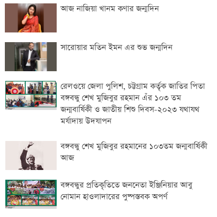
আজ নাজিয়া খানম কণার জন্মদিন
সারোয়ার মতিন ইমন এর শুভ জন্মদিন
রেলওয়ে জেলা পুলিশ, চট্টগ্রাম কর্তৃক জাতির পিতা
বঙ্গবন্ধু শেখ মুজিবুর রহমান এঁর ১০৩ তম
জন্মবার্ষিকী ও জাতীয় শিশু দিবস-২০২৩ যথাযথ
মর্যাদায় উদযাপন
বঙ্গবন্ধু শেখ মুজিবুর রহমানের ১০৩তম জন্মবার্ষিকী
আজ
বঙ্গবন্ধুর প্রতিকৃতিতে জননেতা ইঞ্জিনিয়ার আবু
নোমান হাওলাদারের পুষ্পস্তবক অপর্ণ