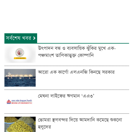
সর্বশেষ খবর
উৎপাদন বন্ধ ও ব্যবসায়িক ঝুঁকির মুখে এক-
পঞ্চমাংশ তালিকাভুক্ত কোম্পানি
আরো এক কার্গো এলএনজি কিনছে সরকার
মেঘনা লাইফের ঋণমান ‘‌এএ৩’
ভোমরা স্থলবন্দ‌র দিয়ে আমদা‌নি ক‌মে‌ছে শুকনো
হলুদের