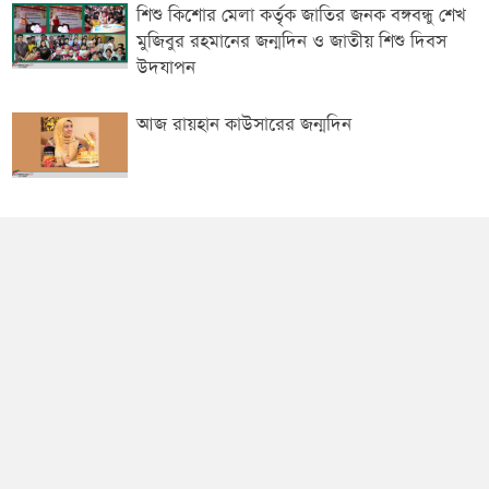
শিশু কিশোর মেলা কর্তৃক জাতির জনক বঙ্গবন্ধু শেখ
মুজিবুর রহমানের জন্মদিন ও জাতীয় শিশু দিবস
উদযাপন
আজ রায়হান কাউসারের জন্মদিন