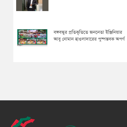
বঙ্গবন্ধুর প্রতিকৃতিতে জননেতা ইঞ্জিনিয়ার
আবু নোমান হাওলাদারের পুষ্পস্তবক অপর্ণ