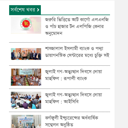
সর্বশেষ খবর
জরুরি ভিত্তিতে আট কার্গো এলএনজি
ও পাঁচ হাজার টন এলপিজি কেনার
অনুমোদন
শাহ্জালাল ইসলামী ব্যাংক ও পদ্মা
ডায়াগনস্টিক সেন্টারের মধ্যে চুক্তি সই
জুলাই গণ-অভ্যুত্থান দিবসে দোয়া
মাহফিল : রূপালী ব্যাংক
জুলাই গণ-অভ্যুত্থান দিবসে দোয়া
মাহফিল : আইসিবি
কর্ণফুলী ইন্স্যুরেন্সের অর্ধবার্ষিক
সম্মেলন অনুষ্ঠিত