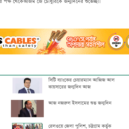
এর পক্ষ থেকেআজম জে চৌধুরিকে জন্মদিনের শুভেচ্ছা।
সিটি ব্যাংকের চেয়ারম্যান আজিজ আল
কায়সারের জন্মদিন আজ
আজ নজরুল ইসলামের শুভ জন্মদিন
রেলওয়ে জেলা পুলিশ, চট্টগ্রাম কর্তৃক