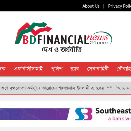
|
About Us
Privacy Poli
ুদক
এফবিসিসিআই
পুলিশ
র‍্যাব
সেনাবাহিনী
নৌবাহি
বৃক্ষরোপণ কর্মসূচির আয়োজন শাহ্জালাল ইসলামী ব্যাংকের
**
‘অ্যাড মানি’ সুব