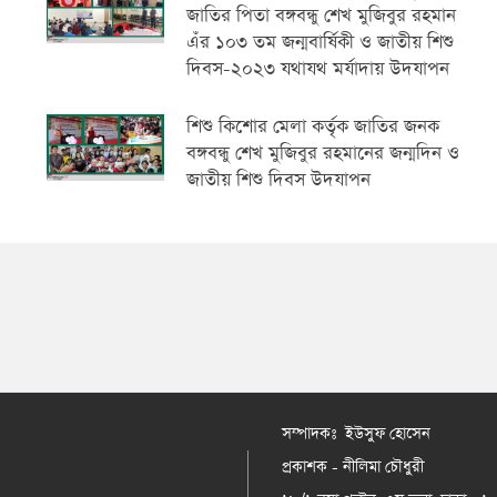
জাতির পিতা বঙ্গবন্ধু শেখ মুজিবুর রহমান
এঁর ১০৩ তম জন্মবার্ষিকী ও জাতীয় শিশু
দিবস-২০২৩ যথাযথ মর্যাদায় উদযাপন
শিশু কিশোর মেলা কর্তৃক জাতির জনক
বঙ্গবন্ধু শেখ মুজিবুর রহমানের জন্মদিন ও
জাতীয় শিশু দিবস উদযাপন
সম্পাদকঃ ইউসুফ হোসেন
প্রকাশক - নীলিমা চৌধুরী