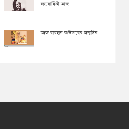
জন্মবার্ষিকী আজ
আজ রায়হান কাউসারের জন্মদিন