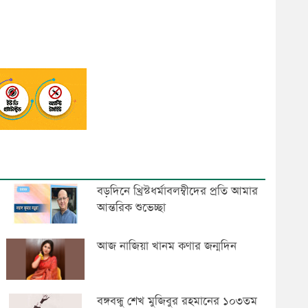
বড়দিনে খ্রিস্টধর্মাবলম্বীদের প্রতি আমার
আন্তরিক শুভেচ্ছা
আজ নাজিয়া খানম কণার জন্মদিন
বঙ্গবন্ধু শেখ মুজিবুর রহমানের ১০৩তম