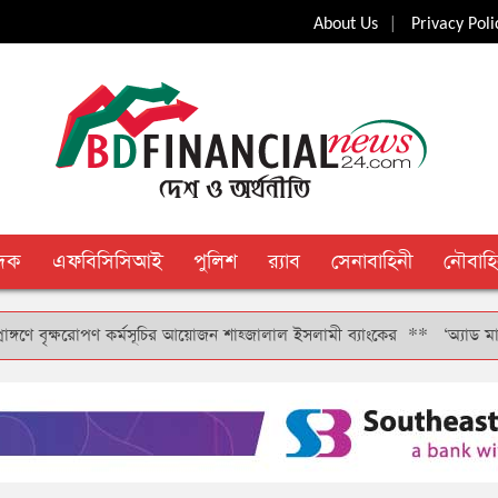
|
About Us
Privacy Poli
ুদক
এফবিসিসিআই
পুলিশ
র‍্যাব
সেনাবাহিনী
নৌবাহি
বৃক্ষরোপণ কর্মসূচির আয়োজন শাহ্জালাল ইসলামী ব্যাংকের
**
‘অ্যাড মানি’ সুব