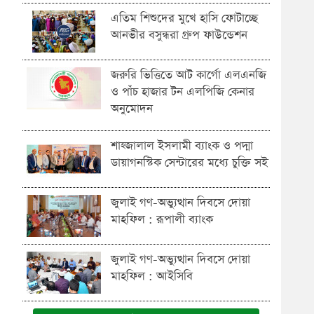
এতিম শিশুদের মুখে হাসি ফোটাচ্ছে
আনভীর বসুন্ধরা গ্রুপ ফাউন্ডেশন
জরুরি ভিত্তিতে আট কার্গো এলএনজি
ও পাঁচ হাজার টন এলপিজি কেনার
অনুমোদন
শাহ্জালাল ইসলামী ব্যাংক ও পদ্মা
ডায়াগনস্টিক সেন্টারের মধ্যে চুক্তি সই
জুলাই গণ-অভ্যুত্থান দিবসে দোয়া
মাহফিল : রূপালী ব্যাংক
জুলাই গণ-অভ্যুত্থান দিবসে দোয়া
মাহফিল : আইসিবি