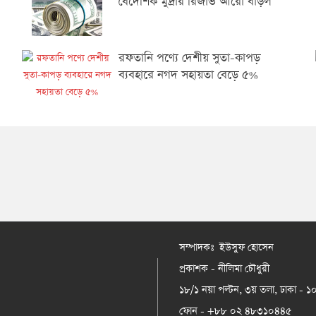
বৈদেশিক মুদ্রার রিজার্ভ আরো বাড়ল
রফতানি পণ্যে দেশীয় সুতা-কাপড়
ব্যবহারে নগদ সহায়তা বেড়ে ৫%
সম্পাদকঃ ইউসুফ হোসেন
প্রকাশক - নীলিমা চৌধুরী
১৮/১ নয়া পল্টন, ৩য় তলা, ঢাকা - 
ফোন - +৮৮ ০২ ৪৮৩১০৪৪৫