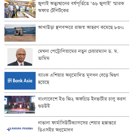
জুলাই অভ্যুত্থানের বর্ষপূর্তিতে ‘৩৬ জুলাই’ স্মারক
অফার টেলিটকের
আখাউড়া স্থলবন্দরে রাজস্ব আহরণ কমেছে ৮৩%
মেঘনা পেট্রোলিয়ামের নতুন চেয়ারম্যান ড. ম.
তামিম
ব্যাংক এশিয়ার অনুমোদিত মূলধন বেড়ে দ্বিগুণ
হয়েছে
বাংলাদেশে ইও জি২ অফগ্রিড ইনভার্টার চালু করল
গুডউই
নাভানা ফার্মাসিউটিক্যালসের শেয়ার হস্তান্তরে
ডিএসইর অনুমোদন