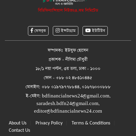
বিডিফিন্যান্সিয়াল নিউজ২৪.কম লিমিটেড
ফেসবুক
ইন্সটাগ্রাম
ইউটিউব
সম্পাদকঃ ইউসুফ হোসেন
প্রকাশক - নীলিমা চৌধুরী
১৮/১ নয়া পল্টন, ৩য় তলা, ঢাকা - ১০০০
ফোন - +৮৮ ০২ ৪৮৩১০৪৪৫
মোবাইল: +৮৮ ০১৯৭৯৭৭৮৮৪৪, ০১৬৭৬০০০৮৮৮
ই-মেইল:
bdfinancialnews24@gmail.com
,
saradesh.bdfn24@gmail.com
,
editor@bdfinancialnews24.com
|
|
|
About Us
Privacy Policy
Terms & Conditions
Contact Us