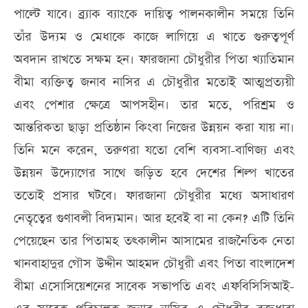
পাল্টে যাবে। ব্র্যাক ব্যাংকে দায়িত্ব পালনকালীন সময়ে তিনি
তাঁর উদ্যম ও মেধাকে কাজে লাগিয়ে এ খাতে গুরুত্বপূর্ণ
অবদান রাখতে সক্ষম হন। ফারজানা চৌধুরীর পিতা খ্যাতিমান
বীমা ব্যক্তিত্ব জনাব নাসির এ চৌধুরীর মতোই আত্মপ্রত্যয়ী
এবং পেশার ক্ষেত্রে আপসহীন। তার মতে, পরিশ্রম ও
আন্তরিকতা ছাড়া প্রতিষ্ঠান কিংবা নিজের উন্নয়ন করা যায় না।
তিনি মনে করেন, তরুণরা যতো বেশি ব্যবসা-বাণিজ্য এবং
উন্নয়ন উদ্যোগের সাথে জড়িত হবে দেশের শিল্প খাতের
ততোই প্রসার ঘটবে। ফারজানা চৌধুরীর মধ্যে অসাধারণ
নেতৃত্বের গুণাবলী বিদ্যমান। আর হবেই বা না কেন? এটি তিনি
পেয়েছেন তার পিতামহ তৎকালীন আসামের রাজনৈতিক নেতা
খানবাহাদুর গৌস উদ্দীন আহমদ চৌধুরী এবং পিতা বাংলাদেশ
বীমা এসোসিয়েশনের সাবেক সভাপতি এবং এফবিসিসিআই-