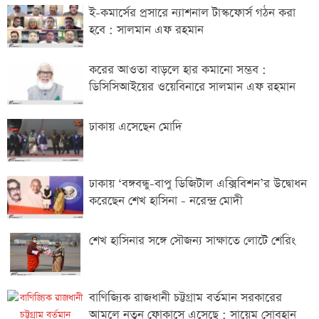
ই-কমার্সের প্রসারে ন্যাশনাল টাস্কফোর্স গঠন করা
হবে : সালমান এফ রহমান
করের আওতা বাড়লে হার কমানো সম্ভব :
ডিসিসিআইয়ের ওয়েবিনারে সালমান এফ রহমান
ঢাকায় এসেছেন মোদি
ঢাকায় ‘বঙ্গবন্ধু-বাপু ডিজিটাল এক্সিবিশন’র উদ্বোধন
করেছেন শেখ হাসিনা - নরেন্দ্র মোদী
শেখ হাসিনার সঙ্গে সৌজন্য সাক্ষাতে লোটে শেরিং
বাণিজ্যিক রাজধানী চট্টগ্রাম বর্তমান সরকারের
আমলে নতুন ফোকাসে এসেছে : সায়েম সোবহান