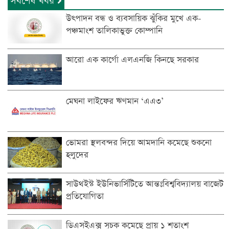
সর্বশেষ খবর
উৎপাদন বন্ধ ও ব্যবসায়িক ঝুঁকির মুখে এক-
পঞ্চমাংশ তালিকাভুক্ত কোম্পানি
আরো এক কার্গো এলএনজি কিনছে সরকার
মেঘনা লাইফের ঋণমান ‘‌এএ৩’
ভোমরা স্থলবন্দ‌র দিয়ে আমদা‌নি ক‌মে‌ছে শুকনো
হলুদের
সাউথইস্ট ইউনিভার্সিটিতে আন্তঃবিশ্ববিদ্যালয় বাজেট
প্রতিযোগিতা
ডিএসইএক্স সূচক কমেছে প্রায় ১ শতাংশ