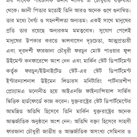
এর সাবেক পরিচালক জনাব নাসির এ চৌধুরীর রক্তধারা
থেকে। জ্ঞানী পিতার মতোই তিনি আরও অনেক গুণে গুনান্বিত।
তার মধ্যে ধৈর্য্য ও সহনশীলতা অন্যতম। একই সাথে মানুষের
প্রতি তার রয়েছে অন্যরকম মমত্ববোধ। সুযোগ পেলেই
মানুষের উপকার করতে ভালবাসেন দৃঢ়চেতা, আত্মপ্রত্যয়ী
এবং দূরদর্শী ফারজানা চৌধুরী ফরচুন মোস্ট পাওয়ার ফুল
উইমেন্ট কনফারেন্সে অংশ নেন এবং মার্কিন স্টেট ডিপার্টমেন্ট
কর্তৃক ফরচুন/ইউনাইটেড স্টেট-এর স্টেট ডিপার্টমেন্ট
ইন্টারন্যাশনাল উইমেন লিডারস মনিটারিং পার্টনারশীপ
প্রোগ্রামএ মনোনীত হয়ে আইএনজি ফাইন্যান্সিয়াল সার্ভিস
ভিত্তিক হার্ডফোর্ডে কাজ করেন। যুক্তরাষ্ট্রের স্টেট ডিপার্টমেন্টের
আমন্ত্রিত অতিথি হিসেবে তিনি মার্কিন যুক্তরাষ্ট্রের অনেক
আন্তর্জাতিক অনুষ্ঠানে অংশ নেন। অতিথি বক্তা হিসেবে সাহসী
ফারজানা চৌধুরী জাতীয় ও আন্তর্জাতিক অসংখ্য সেমিনার ও