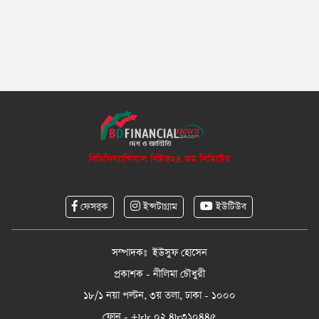
বিডিফিন্যান্সিয়াল নিউজ২৪.কম লিমিটেড
ফেসবুক
ইন্সটাগ্রাম
ইউটিউব
সম্পাদকঃ ইউসুফ হোসেন
প্রকাশক - নীলিমা চৌধুরী
১৮/১ নয়া পল্টন, ৩য় তলা, ঢাকা - ১০০০
ফোন - +৮৮ ০২ ৪৮৩১০৪৪৫