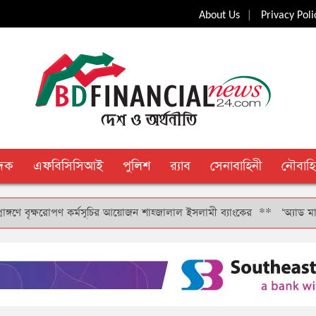
|
About Us
Privacy Poli
ুদক
এফবিসিসিআই
পুলিশ
র‍্যাব
সেনাবাহিনী
নৌবাহি
 বৃক্ষরোপণ কর্মসূচির আয়োজন শাহ্জালাল ইসলামী ব্যাংকের
**
‘অ্যাড মানি’ সুব