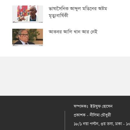
ভাষাসৈনিক আব্দুল মতিনের অষ্টম
মৃত্যুবার্ষিকী
আকবর আলি খান আর নেই
সম্পাদকঃ ইউসুফ হোসেন
প্রকাশক - নীলিমা চৌধুরী
১৮/১ নয়া পল্টন, ৩য় তলা, ঢাকা - 