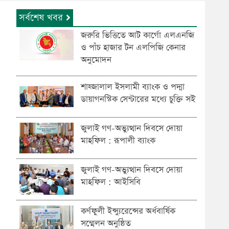
সর্বশেষ খবর
জরুরি ভিত্তিতে আট কার্গো এলএনজি
ও পাঁচ হাজার টন এলপিজি কেনার
অনুমোদন
শাহ্জালাল ইসলামী ব্যাংক ও পদ্মা
ডায়াগনস্টিক সেন্টারের মধ্যে চুক্তি সই
জুলাই গণ-অভ্যুত্থান দিবসে দোয়া
মাহফিল : রূপালী ব্যাংক
জুলাই গণ-অভ্যুত্থান দিবসে দোয়া
মাহফিল : আইসিবি
কর্ণফুলী ইন্স্যুরেন্সের অর্ধবার্ষিক
সম্মেলন অনুষ্ঠিত