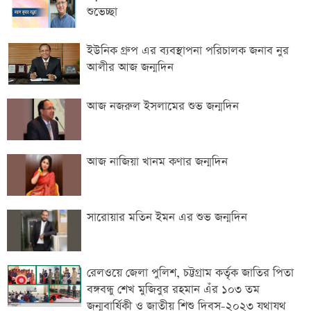
শুভেচ্ছা
ইউনিক গ্রুপ এর ব্যবস্থাপনা পরিচালক জনাব নুর
আলীর আজ জন্মদিন
আজ নজরুল ইসলামের শুভ জন্মদিন
আজ নাজিয়া খানম কণার জন্মদিন
সারোয়ার মতিন ইমন এর শুভ জন্মদিন
রেলওয়ে জেলা পুলিশ, চট্টগ্রাম কর্তৃক জাতির পিতা
বঙ্গবন্ধু শেখ মুজিবুর রহমান এঁর ১০৩ তম
জন্মবার্ষিকী ও জাতীয় শিশু দিবস-২০২৩ যথাযথ