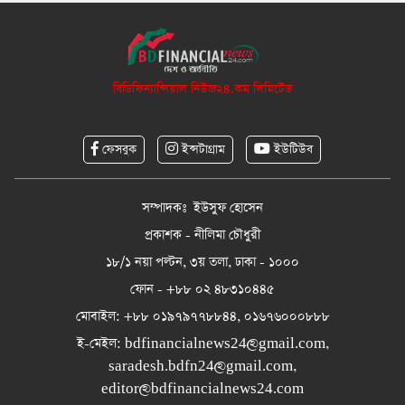
বিডিফিন্যান্সিয়াল নিউজ২৪.কম লিমিটেড
ফেসবুক
ইন্সটাগ্রাম
ইউটিউব
সম্পাদকঃ ইউসুফ হোসেন
প্রকাশক - নীলিমা চৌধুরী
১৮/১ নয়া পল্টন, ৩য় তলা, ঢাকা - ১০০০
ফোন - +৮৮ ০২ ৪৮৩১০৪৪৫
মোবাইল: +৮৮ ০১৯৭৯৭৭৮৮৪৪, ০১৬৭৬০০০৮৮৮
ই-মেইল:
bdfinancialnews24@gmail.com
,
saradesh.bdfn24@gmail.com
,
editor@bdfinancialnews24.com