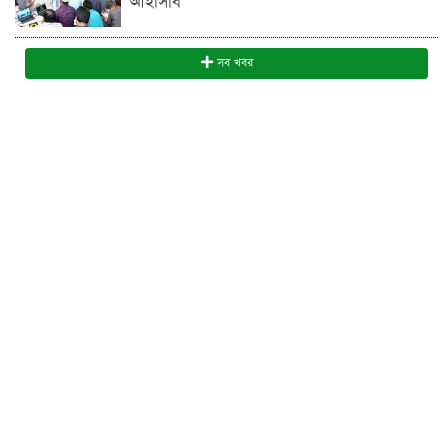
আইসিবি
সব খবর