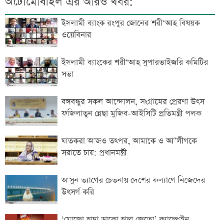
অটোমোবাইল এর আরও খবর:
ইসলামী ব্যাংক রংপুর জোনের শরী‘আহ বিষয়ক
ওয়েবিনার
ইসলামী ব্যাংকের শরী‘আহ সুপারভাইজরি কমিটির
সভা
বঙ্গবন্ধুর সকল আন্দোলন, সংগ্রামের প্রেরণা উৎস
ফজিলাতুন ন্নেছা মুজিব-আইসিটি প্রতিমন্ত্রী পলক
ঘাতকরা আজও তৎপর, আমাকে ও আ’লীগকে
সরাতে চায়: প্রধানমন্ত্রী
আসুন ত্যাগের চেতনায় দেশের কল্যাণে নিজেদের
উৎসর্গ করি
‘মোজো হাম্বা ডাকো হাম্বা জেতো’ ক্যাম্পেইন