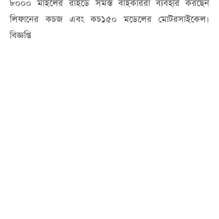
৮০০০ মাইলের রাইডে সমস্ত বাইকাররা ব্যবহার করছেন
লিফানের কচজ এবং কচ১৫০ মডেলের মোটরসাইকেল।
বিজ্ঞপ্তি