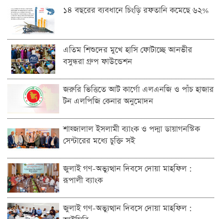
১৪ বছরের ব্যবধানে চিংড়ি রফতানি কমেছে ৬২%
এতিম শিশুদের মুখে হাসি ফোটাচ্ছে আনভীর
বসুন্ধরা গ্রুপ ফাউন্ডেশন
জরুরি ভিত্তিতে আট কার্গো এলএনজি ও পাঁচ হাজার
টন এলপিজি কেনার অনুমোদন
শাহ্জালাল ইসলামী ব্যাংক ও পদ্মা ডায়াগনস্টিক
সেন্টারের মধ্যে চুক্তি সই
জুলাই গণ-অভ্যুত্থান দিবসে দোয়া মাহফিল :
রূপালী ব্যাংক
জুলাই গণ-অভ্যুত্থান দিবসে দোয়া মাহফিল :