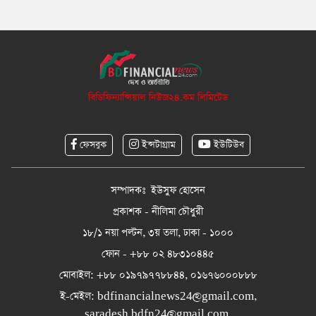
বিডিফিন্যান্সিয়াল নিউজ২৪.কম লিমিটেড
ফেসবুক
ইন্সটাগ্রাম
ইউটিউব
সম্পাদকঃ ইউসুফ হোসেন
প্রকাশক - নীলিমা চৌধুরী
১৮/১ নয়া পল্টন, ৩য় তলা, ঢাকা - ১০০০
ফোন - +৮৮ ০২ ৪৮৩১০৪৪৫
মোবাইল: +৮৮ ০১৯৭৯৭৭৮৮৪৪, ০১৬৭৬০০০৮৮৮
ই-মেইল:
bdfinancialnews24@gmail.com
,
saradesh.bdfn24@gmail.com
,