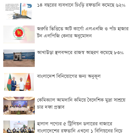
১৪ বছরের ব্যবধানে চিংড়ি রফতানি কমেছে ৬২%
জরুরি ভিত্তিতে আট কার্গো এলএনজি ও পাঁচ হাজার
টন এলপিজি কেনার অনুমোদন
আখাউড়া স্থলবন্দরে রাজস্ব আহরণ কমেছে ৮৩%
বাংলাদেশ বিনিয়োগের জন্য অনুকূল
কেমিক্যাল আমদানি কমিয়ে বৈদেশিক মুদ্রা সাশ্রয়ে
চার দফা প্রস্তাব
হালাল পণ্যের ৫ ট্রিলিয়ন ডলারের বাজারে
বাংলাদেশের রফতানি এখনো ১ বিলিয়নের নিচে