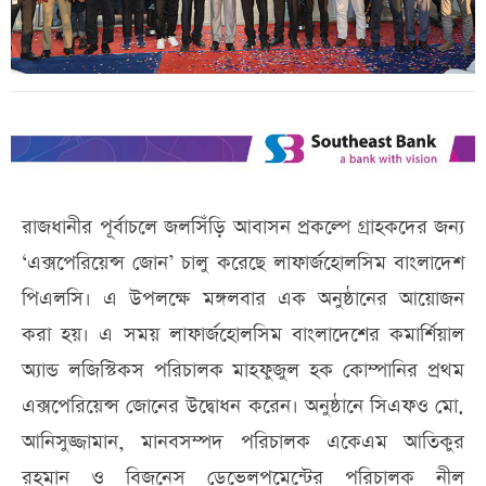
রাজধানীর পূর্বাচলে জলসিঁড়ি আবাসন প্রকল্পে গ্রাহকদের জন্য
‘এক্সপেরিয়েন্স জোন’ চালু করেছে লাফার্জহোলসিম বাংলাদেশ
পিএলসি। এ উপলক্ষে মঙ্গলবার এক অনুষ্ঠানের আয়োজন
করা হয়। এ সময় লাফার্জহোলসিম বাংলাদেশের কমার্শিয়াল
অ্যান্ড লজিস্টিকস পরিচালক মাহফুজুল হক কোম্পানির প্রথম
এক্সপেরিয়েন্স জোনের উদ্বোধন করেন। অনুষ্ঠানে সিএফও মো.
আনিসুজ্জামান, মানবসম্পদ পরিচালক একেএম আতিকুর
রহমান ও বিজনেস ডেভেলপমেন্টের পরিচালক নীল