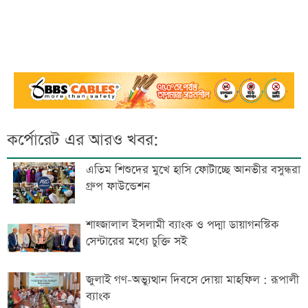
কর্পোরেট এর আরও খবর:
এতিম শিশুদের মুখে হাসি ফোটাচ্ছে আনভীর বসুন্ধরা
গ্রুপ ফাউন্ডেশন
শাহ্জালাল ইসলামী ব্যাংক ও পদ্মা ডায়াগনস্টিক
সেন্টারের মধ্যে চুক্তি সই
জুলাই গণ-অভ্যুত্থান দিবসে দোয়া মাহফিল : রূপালী
ব্যাংক