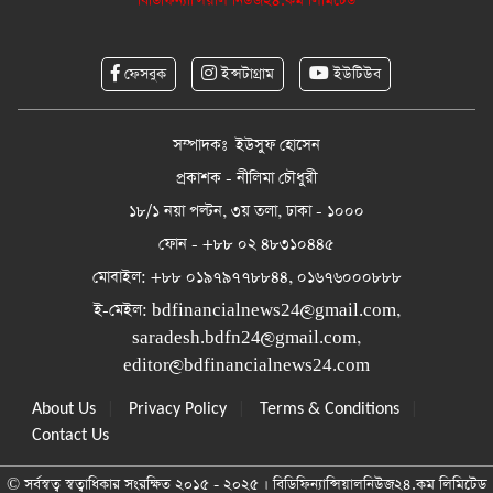
বিডিফিন্যান্সিয়াল নিউজ২৪.কম লিমিটেড
ফেসবুক
ইন্সটাগ্রাম
ইউটিউব
সম্পাদকঃ ইউসুফ হোসেন
প্রকাশক - নীলিমা চৌধুরী
১৮/১ নয়া পল্টন, ৩য় তলা, ঢাকা - ১০০০
ফোন - +৮৮ ০২ ৪৮৩১০৪৪৫
মোবাইল: +৮৮ ০১৯৭৯৭৭৮৮৪৪, ০১৬৭৬০০০৮৮৮
ই-মেইল:
bdfinancialnews24@gmail.com
,
saradesh.bdfn24@gmail.com
,
editor@bdfinancialnews24.com
|
|
|
About Us
Privacy Policy
Terms & Conditions
Contact Us
© সর্বস্বত্ব স্বত্বাধিকার সংরক্ষিত ২০১৫ - ২০২৫ । বিডিফিন্যান্সিয়ালনিউজ২৪.কম লিমিটেড