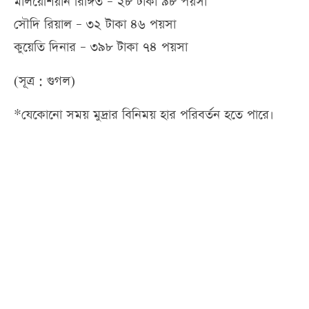
মালয়েশিয়ান রিঙ্গিত – ২৮ টাকা ৯৮ পয়সা
সৌদি রিয়াল – ৩২ টাকা ৪৬ পয়সা
কুয়েতি দিনার – ৩৯৮ টাকা ৭৪ পয়সা
(সূত্র : গুগল)
*যেকোনো সময় মুদ্রার বিনিময় হার পরিবর্তন হতে পারে।