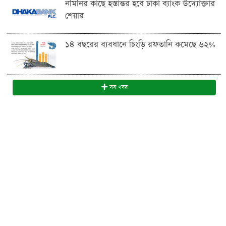
নমিনির কাছে হস্তান্তর হবে ঢাকা ব্যাংক উদ্যোক্তার
শেয়ার
১৪ বছরের ব্যবধানে চিংড়ি রফতানি কমেছে ৬২%
সব খবর