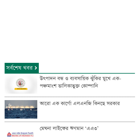
সর্বশেষ খবর
উৎপাদন বন্ধ ও ব্যবসায়িক ঝুঁকির মুখে এক-
পঞ্চমাংশ তালিকাভুক্ত কোম্পানি
আরো এক কার্গো এলএনজি কিনছে সরকার
মেঘনা লাইফের ঋণমান ‘‌এএ৩’