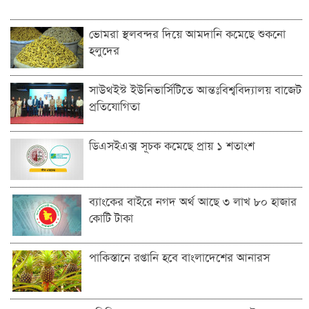
ভোমরা স্থলবন্দ‌র দিয়ে আমদা‌নি ক‌মে‌ছে শুকনো
হলুদের
সাউথইস্ট ইউনিভার্সিটিতে আন্তঃবিশ্ববিদ্যালয় বাজেট
প্রতিযোগিতা
ডিএসইএক্স সূচক কমেছে প্রায় ১ শতাংশ
ব্যাংকের বাইরে নগদ অর্থ আছে ৩ লাখ ৮০ হাজার
কোটি টাকা
পাকিস্তানে রপ্তানি হবে বাংলাদেশের আনারস