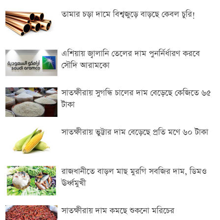
তামার চড়া দামে বিশ্বজুড়ে বাড়ছে কেবল চুরি!
এশিয়ায় জ্বালানি তেলের দাম পুনর্নির্ধারণ করবে
সৌদি আরামকো
সাতক্ষীরায় সুগন্ধি চালের দাম বেড়েছে কেজিতে ৬৫
টাকা
সাতক্ষীরায় ভুট্টার দাম বেড়েছে প্রতি মণে ৬০ টাকা
রাজধানীতে বাড়ল মাছ মুরগি সবজির দাম, ডিমও
ঊর্ধ্বমুখী
সাতক্ষীরা‌য় দাম ক‌ম‌ছে শুকনো ম‌রি‌চের