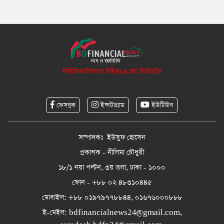
বিডিফিন্যান্সিয়াল নিউজ২৪.কম লিমিটেড
ফেসবুক
ইন্সটাগ্রাম
ইউটিউব
সম্পাদকঃ ইউসুফ হোসেন
প্রকাশক - নীলিমা চৌধুরী
১৮/১ নয়া পল্টন, ৩য় তলা, ঢাকা - ১০০০
ফোন - +৮৮ ০২ ৪৮৩১০৪৪৫
মোবাইল: +৮৮ ০১৯৭৯৭৭৮৮৪৪, ০১৬৭৬০০০৮৮৮
ই-মেইল:
bdfinancialnews24@gmail.com
,