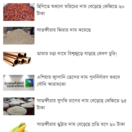
হিলিতে শুকনো মরিচের দাম বেড়েছে কেজিতে ৬০
টাকা
সাতক্ষীরায় জিরার দাম ক‌মে‌ছে
তামার চড়া দামে বিশ্বজুড়ে বাড়ছে কেবল চুরি!
এশিয়ায় জ্বালানি তেলের দাম পুনর্নির্ধারণ করবে
সৌদি আরামকো
সাতক্ষীরায় সুগন্ধি চালের দাম বেড়েছে কেজিতে ৬৫
টাকা
সাতক্ষীরায় ভুট্টার দাম বেড়েছে প্রতি মণে ৬০ টাকা