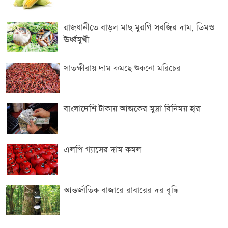
রাজধানীতে বাড়ল মাছ মুরগি সবজির দাম, ডিমও
ঊর্ধ্বমুখী
সাতক্ষীরা‌য় দাম ক‌ম‌ছে শুকনো ম‌রি‌চের
বাংলাদেশি টাকায় আজকের মুদ্রা বিনিময় হার
এলপি গ্যাসের দাম কমল
আন্তর্জাতিক বাজারে রাবারের দর বৃদ্ধি