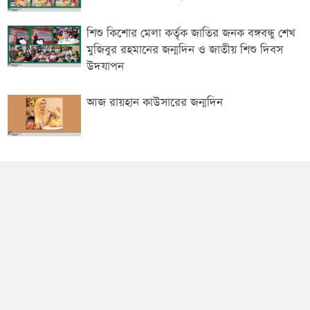
শিশু কিশোর মেলা কর্তৃক জাতির জনক বঙ্গবন্ধু শেখ
মুজিবুর রহমানের জন্মদিন ও জাতীয় শিশু দিবস
উদযাপন
আজ রায়হান কাউসারের জন্মদিন