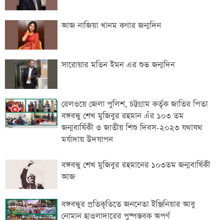
আজ নাজিয়া খানম কণার জন্মদিন
সারোয়ার মতিন ইমন এর শুভ জন্মদিন
রেলওয়ে জেলা পুলিশ, চট্টগ্রাম কর্তৃক জাতির পিতা
বঙ্গবন্ধু শেখ মুজিবুর রহমান এঁর ১০৩ তম
জন্মবার্ষিকী ও জাতীয় শিশু দিবস-২০২৩ যথাযথ
মর্যাদায় উদযাপন
বঙ্গবন্ধু শেখ মুজিবুর রহমানের ১০৩তম জন্মবার্ষিকী
আজ
বঙ্গবন্ধুর প্রতিকৃতিতে জননেতা ইঞ্জিনিয়ার আবু
নোমান হাওলাদারের পুষ্পস্তবক অপর্ণ