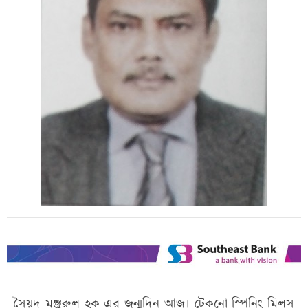
সৈয়দ মঞ্জুরুল হক এর জন্মদিন আজ। টেকনো স্পিনিং মিলস