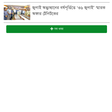
জুলাই অভ্যুত্থানের বর্ষপূর্তিতে ‘৩৬ জুলাই’ স্মারক
অফার টেলিটকের
সব খবর