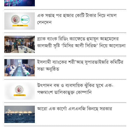
এক সপ্তাহ পর হাজার কোটি টাকার নিচে নামল
লেনদেন
ব্র্যাক ব্যাংক রিডিং ক্যাফেতে হুমায়ূন আহমেদের
কালজয়ী সৃষ্টি ‘মিসির আলী সিরিজ’ নিয়ে আলোচনা
ইসলামী ব্যাংকের শরী’আহ সুপারভাইজরি কমিটির
সভা অনুষ্ঠিত
উৎপাদন বন্ধ ও ব্যবসায়িক ঝুঁকির মুখে এক-
পঞ্চমাংশ তালিকাভুক্ত কোম্পানি
আরো এক কার্গো এলএনজি কিনছে সরকার