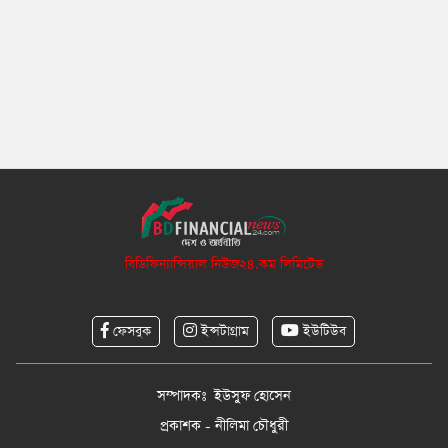
বিডিফিন্যান্সিয়াল নিউজ২৪.কম লিমিটেড
ফেসবুক
ইন্সটাগ্রাম
ইউটিউব
সম্পাদকঃ ইউসুফ হোসেন
প্রকাশক - নীলিমা চৌধুরী