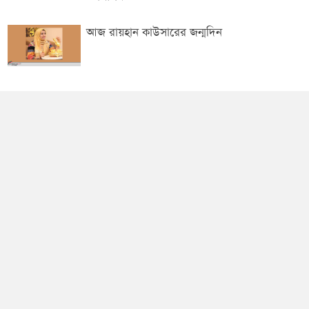
আজ রায়হান কাউসারের জন্মদিন