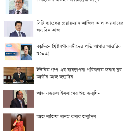
সিটি ব্যাংকের চেয়ারম্যান আজিজ আল কায়সারের
জন্মদিন আজ
বড়দিনে খ্রিস্টধর্মাবলম্বীদের প্রতি আমার আন্তরিক
শুভেচ্ছা
ইউনিক গ্রুপ এর ব্যবস্থাপনা পরিচালক জনাব নুর
আলীর আজ জন্মদিন
আজ নজরুল ইসলামের শুভ জন্মদিন
আজ নাজিয়া খানম কণার জন্মদিন