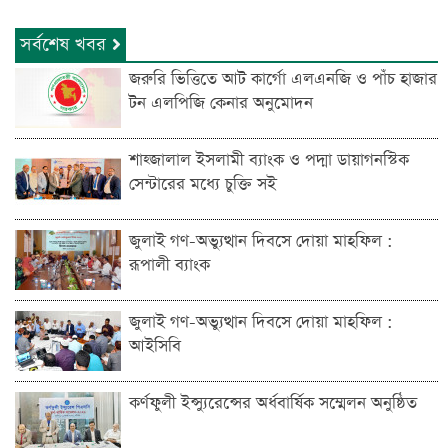
সর্বশেষ খবর
জরুরি ভিত্তিতে আট কার্গো এলএনজি ও পাঁচ হাজার
টন এলপিজি কেনার অনুমোদন
শাহ্জালাল ইসলামী ব্যাংক ও পদ্মা ডায়াগনস্টিক
সেন্টারের মধ্যে চুক্তি সই
জুলাই গণ-অভ্যুত্থান দিবসে দোয়া মাহফিল :
রূপালী ব্যাংক
জুলাই গণ-অভ্যুত্থান দিবসে দোয়া মাহফিল :
আইসিবি
কর্ণফুলী ইন্স্যুরেন্সের অর্ধবার্ষিক সম্মেলন অনুষ্ঠিত