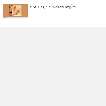
আজ রায়হান কাউসারের জন্মদিন