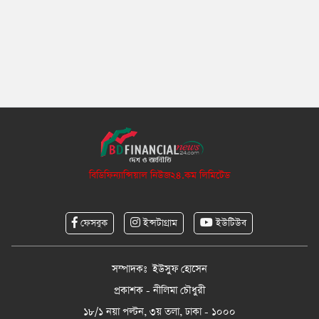
বিডিফিন্যান্সিয়াল নিউজ২৪.কম লিমিটেড
ফেসবুক
ইন্সটাগ্রাম
ইউটিউব
সম্পাদকঃ ইউসুফ হোসেন
প্রকাশক - নীলিমা চৌধুরী
১৮/১ নয়া পল্টন, ৩য় তলা, ঢাকা - ১০০০