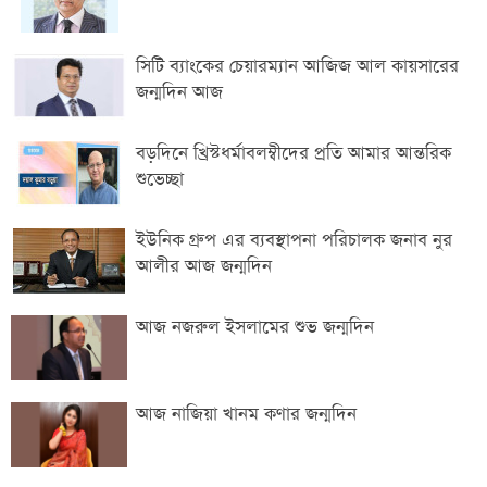
সিটি ব্যাংকের চেয়ারম্যান আজিজ আল কায়সারের
জন্মদিন আজ
বড়দিনে খ্রিস্টধর্মাবলম্বীদের প্রতি আমার আন্তরিক
শুভেচ্ছা
ইউনিক গ্রুপ এর ব্যবস্থাপনা পরিচালক জনাব নুর
আলীর আজ জন্মদিন
আজ নজরুল ইসলামের শুভ জন্মদিন
আজ নাজিয়া খানম কণার জন্মদিন