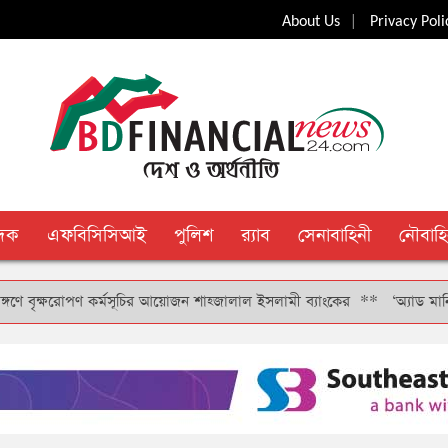
|
About Us
Privacy Poli
ুদক
এফবিসিসিআই
পুলিশ
র‍্যাব
সেনাবাহিনী
নৌবাহি
বৃক্ষরোপণ কর্মসূচির আয়োজন শাহ্জালাল ইসলামী ব্যাংকের
**
‘অ্যাড মানি’ সুবি