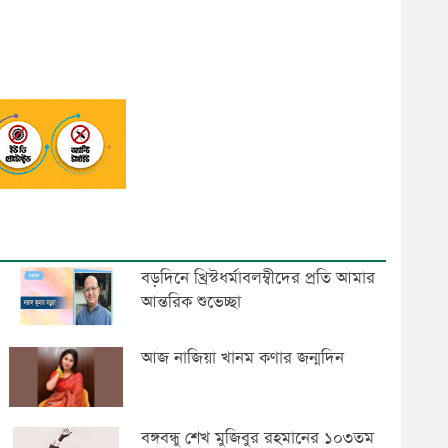
বড়দিনে খ্রিস্টধর্মাবলম্বীদের প্রতি আমার
আন্তরিক শুভেচ্ছা
আজ নাজিয়া খানম কণার জন্মদিন
বঙ্গবন্ধু শেখ মুজিবুর রহমানের ১০৩তম