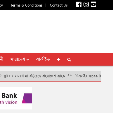
|
|
|
cy
Terms & Conditions
Contact Us
নী
সারাদেশ
আর্কাইভ
ধার সময়সীমা বড়িয়েছে বাংলাদেশ ব্যাংক
**
ডিএসইর সাবেক সিআরও খাইরুল বাশা