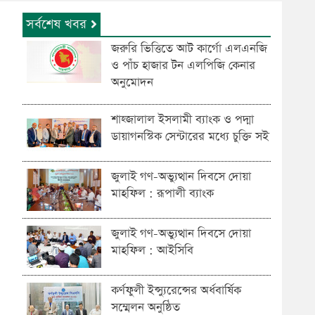
সর্বশেষ খবর
জরুরি ভিত্তিতে আট কার্গো এলএনজি
ও পাঁচ হাজার টন এলপিজি কেনার
অনুমোদন
শাহ্জালাল ইসলামী ব্যাংক ও পদ্মা
ডায়াগনস্টিক সেন্টারের মধ্যে চুক্তি সই
জুলাই গণ-অভ্যুত্থান দিবসে দোয়া
মাহফিল : রূপালী ব্যাংক
জুলাই গণ-অভ্যুত্থান দিবসে দোয়া
মাহফিল : আইসিবি
কর্ণফুলী ইন্স্যুরেন্সের অর্ধবার্ষিক
সম্মেলন অনুষ্ঠিত