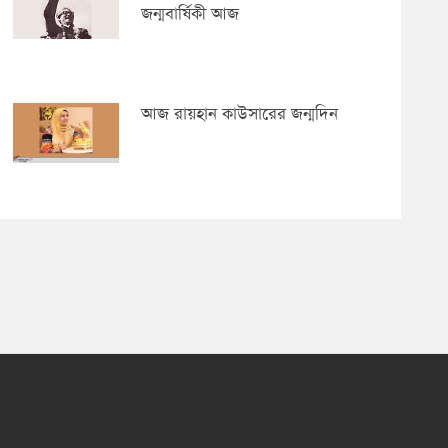
জন্মবার্ষিকী আজ
আজ রায়হান কাউসারের জন্মদিন