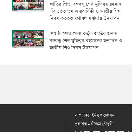
জাতির পিতা বঙ্গবন্ধু শেখ মুজিবুর রহমান
এঁর ১০৩ তম জন্মবার্ষিকী ও জাতীয় শিশু
দিবস-২০২৩ যথাযথ মর্যাদায় উদযাপন
শিশু কিশোর মেলা কর্তৃক জাতির জনক
বঙ্গবন্ধু শেখ মুজিবুর রহমানের জন্মদিন ও
জাতীয় শিশু দিবস উদযাপন
সম্পাদকঃ ইউসুফ হোসেন
প্রকাশক - নীলিমা চৌধুরী