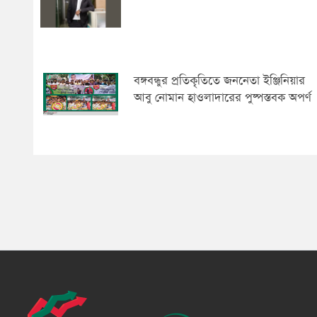
বঙ্গবন্ধুর প্রতিকৃতিতে জননেতা ইঞ্জিনিয়ার
আবু নোমান হাওলাদারের পুষ্পস্তবক অপর্ণ