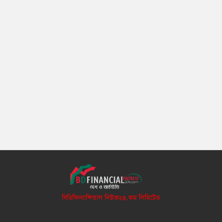
বিডিফিন্যান্সিয়াল নিউজ২৪.কম লিমিটেড