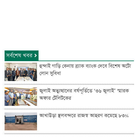
সর্বশেষ খবর
হুন্দাই গাড়ি কেনায় ব্র্যাক ব্যাংক দেবে বিশেষ অটো
লোন সুবিধা
জুলাই অভ্যুত্থানের বর্ষপূর্তিতে ‘৩৬ জুলাই’ স্মারক
অফার টেলিটকের
আখাউড়া স্থলবন্দরে রাজস্ব আহরণ কমেছে ৮৩%