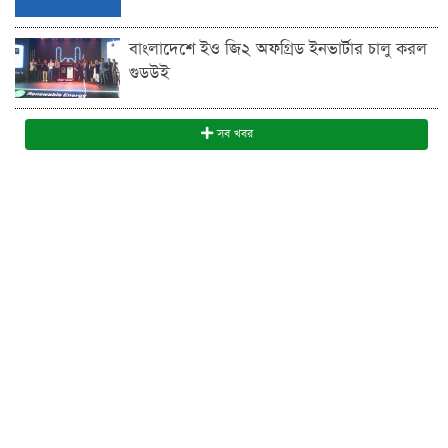
বাংলাদেশে ইও জি২ অফগ্রিড ইনভার্টার চালু করল
গুডউই
সব খবর