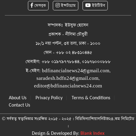
ফেসবুক
ইন্সটাগ্রাম
ইউটিউব
সম্পাদকঃ ইউসুফ হোসেন
প্রকাশক - নীলিমা চৌধুরী
১৮/১ নয়া পল্টন, ৩য় তলা, ঢাকা - ১০০০
ফোন - +৮৮ ০২ ৪৮৩১০৪৪৫
মোবাইল: +৮৮ ০১৯৭৯৭৭৮৮৪৪, ০১৬৭৬০০০৮৮৮
ই-মেইল:
bdfinancialnews24@gmail.com
,
saradesh.bdfn24@gmail.com
,
editor@bdfinancialnews24.com
|
|
|
About Us
Privacy Policy
Terms & Conditions
Contact Us
© সর্বস্বত্ব স্বত্বাধিকার সংরক্ষিত ২০১৫ - ২০২৫ । বিডিফিন্যান্সিয়ালনিউজ২৪.কম লিমিটেড
।
Design & Developed By:
Blank Index