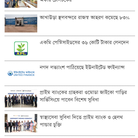
অফার টেলিটকের
আখাউড়া স্থলবন্দরে রাজস্ব আহরণ কমেছে ৮৩%
একমি পেস্টিসাইডসের ৩৬ কোটি টাকার লেনদেন
নগদ লভ্যাংশ পাঠিয়েছে ইউনাইটেড ফাইন্যান্স
প্রাইম ব্যাংকের গ্রাহকরা ওমোডা জাইকো গাড়ির
সার্ভিসিংয়ে পাবেন বিশেষ সুবিধা
স্বাস্থ্যসেবা সুবিধা দিতে প্রাইম ব্যাংক ও হেলথ
পান্ডার চুক্তি