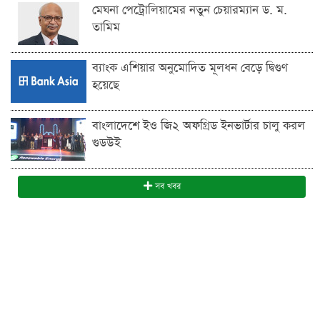
মেঘনা পেট্রোলিয়ামের নতুন চেয়ারম্যান ড. ম.
তামিম
ব্যাংক এশিয়ার অনুমোদিত মূলধন বেড়ে দ্বিগুণ
হয়েছে
বাংলাদেশে ইও জি২ অফগ্রিড ইনভার্টার চালু করল
গুডউই
সব খবর