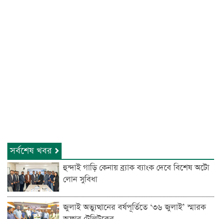
সর্বশেষ খবর
হুন্দাই গাড়ি কেনায় ব্র্যাক ব্যাংক দেবে বিশেষ অটো
লোন সুবিধা
জুলাই অভ্যুত্থানের বর্ষপূর্তিতে ‘৩৬ জুলাই’ স্মারক