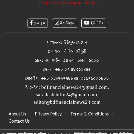
বিডিফিন্যান্সিয়াল নিউজ২৪.কম লিমিটেড
ফেসবুক
ইন্সটাগ্রাম
ইউটিউব
সম্পাদকঃ ইউসুফ হোসেন
প্রকাশক - নীলিমা চৌধুরী
১৮/১ নয়া পল্টন, ৩য় তলা, ঢাকা - ১০০০
ফোন - +৮৮ ০২ ৪৮৩১০৪৪৫
মোবাইল: +৮৮ ০১৯৭৯৭৭৮৮৪৪, ০১৬৭৬০০০৮৮৮
ই-মেইল:
bdfinancialnews24@gmail.com
,
saradesh.bdfn24@gmail.com
,
editor@bdfinancialnews24.com
|
|
|
About Us
Privacy Policy
Terms & Conditions
Contact Us