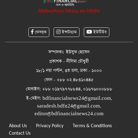
বিডিফিন্যান্সিয়াল নিউজ২৪.কম লিমিটেড
ফেসবুক
ইন্সটাগ্রাম
ইউটিউব
সম্পাদকঃ ইউসুফ হোসেন
প্রকাশক - নীলিমা চৌধুরী
১৮/১ নয়া পল্টন, ৩য় তলা, ঢাকা - ১০০০
ফোন - +৮৮ ০২ ৪৮৩১০৪৪৫
মোবাইল: +৮৮ ০১৯৭৯৭৭৮৮৪৪, ০১৬৭৬০০০৮৮৮
ই-মেইল:
bdfinancialnews24@gmail.com
,
saradesh.bdfn24@gmail.com
,
editor@bdfinancialnews24.com
|
|
|
About Us
Privacy Policy
Terms & Conditions
Contact Us