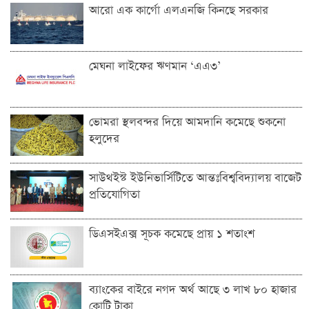
আরো এক কার্গো এলএনজি কিনছে সরকার
মেঘনা লাইফের ঋণমান ‘‌এএ৩’
ভোমরা স্থলবন্দ‌র দিয়ে আমদা‌নি ক‌মে‌ছে শুকনো
হলুদের
সাউথইস্ট ইউনিভার্সিটিতে আন্তঃবিশ্ববিদ্যালয় বাজেট
প্রতিযোগিতা
ডিএসইএক্স সূচক কমেছে প্রায় ১ শতাংশ
ব্যাংকের বাইরে নগদ অর্থ আছে ৩ লাখ ৮০ হাজার
কোটি টাকা