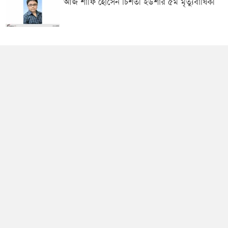
আজ শাফি হোসেন চিশতী ইউশার ৫ম মৃত্যুবার্ষিকী