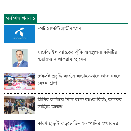
সর্বশেষ খবর
স্পট মার্কেটে গ্রামীণফোন
মার্কেন্টাইল ব্যাংকের ঝুঁকি ব্যবস্থাপনা কমিটির
চেয়ারম্যান আকরাম হোসেন
টেকসই প্রবৃদ্ধি অর্জনে অব্যাহতভাবে কাজ করবে
মেঘনা গ্রুপ
মিসির আলীকে নিয়ে ব্র্যাক ব্যাংক রিডিং ক্যাফের
সাহিত্য আড্ডা
কারণ ছাড়াই বাড়ছে তিন কোম্পানির শেয়ারদর