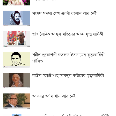
সংসদ সদস্য শেখ এ্যানী রহমান আর নেই
ভাষাসৈনিক আব্দুল মতিনের অষ্টম মৃত্যুবার্ষিকী
শহীদ প্রকৌশলী নজরুল ইসলামের মৃত্যুবার্ষিকী
পালিত
বাউল সম্রাট শাহ আবদুল করিমের মৃত্যুবার্ষিকী
আকবর আলি খান আর নেই