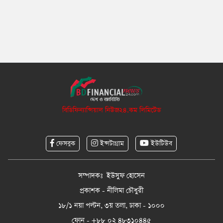
বিডিফিন্যান্সিয়াল নিউজ২৪.কম লিমিটেড
ফেসবুক
ইন্সটাগ্রাম
ইউটিউব
সম্পাদকঃ ইউসুফ হোসেন
প্রকাশক - নীলিমা চৌধুরী
১৮/১ নয়া পল্টন, ৩য় তলা, ঢাকা - ১০০০
ফোন - +৮৮ ০২ ৪৮৩১০৪৪৫