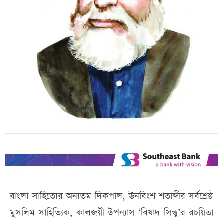
বাংলা সাহিত্যের অন্যতম দিকপাল, ঊনবিংশ শতাব্দীর সর্বশ্রেষ্ঠ
মুসলিম সাহিত্যিক, কালজয়ী উপন্যাস ‘বিষাদ সিন্ধু’র রচয়িতা