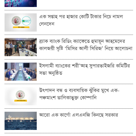
এক সপ্তাহ পর হাজার কোটি টাকার নিচে নামল
লেনদেন
ব্র্যাক ব্যাংক রিডিং ক্যাফেতে হুমায়ূন আহমেদের
কালজয়ী সৃষ্টি ‘মিসির আলী সিরিজ’ নিয়ে আলোচনা
ইসলামী ব্যাংকের শরী’আহ সুপারভাইজরি কমিটির
সভা অনুষ্ঠিত
উৎপাদন বন্ধ ও ব্যবসায়িক ঝুঁকির মুখে এক-
পঞ্চমাংশ তালিকাভুক্ত কোম্পানি
আরো এক কার্গো এলএনজি কিনছে সরকার