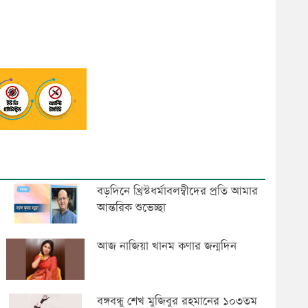
বড়দিনে খ্রিস্টধর্মাবলম্বীদের প্রতি আমার
আন্তরিক শুভেচ্ছা
আজ নাজিয়া খানম কণার জন্মদিন
বঙ্গবন্ধু শেখ মুজিবুর রহমানের ১০৩তম