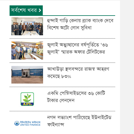
সর্বশেষ খবর
হুন্দাই গাড়ি কেনায় ব্র্যাক ব্যাংক দেবে
বিশেষ অটো লোন সুবিধা
জুলাই অভ্যুত্থানের বর্ষপূর্তিতে ‘৩৬
জুলাই’ স্মারক অফার টেলিটকের
আখাউড়া স্থলবন্দরে রাজস্ব আহরণ
কমেছে ৮৩%
একমি পেস্টিসাইডসের ৩৬ কোটি
টাকার লেনদেন
নগদ লভ্যাংশ পাঠিয়েছে ইউনাইটেড
ফাইন্যান্স