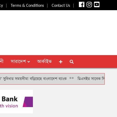
|
|
|
cy
Terms & Conditions
Contact Us
নী
সারাদেশ
আর্কাইভ
ধার সময়সীমা বড়িয়েছে বাংলাদেশ ব্যাংক
**
ডিএসইর সাবেক সিআরও খাইরুল বাশা