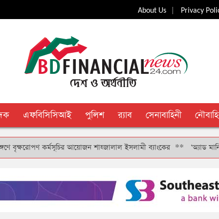
|
About Us
Privacy Poli
ুদক
এফবিসিসিআই
পুলিশ
র‍্যাব
সেনাবাহিনী
নৌবাহি
ৃক্ষরোপণ কর্মসূচির আয়োজন শাহ্জালাল ইসলামী ব্যাংকের
**
‘অ্যাড মানি’ সুবি