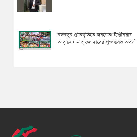
বঙ্গবন্ধুর প্রতিকৃতিতে জননেতা ইঞ্জিনিয়ার
আবু নোমান হাওলাদারের পুষ্পস্তবক অপর্ণ