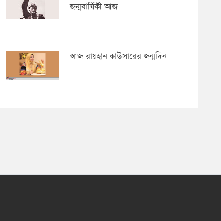
জন্মবার্ষিকী আজ
আজ রায়হান কাউসারের জন্মদিন