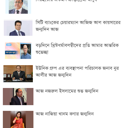
সিটি ব্যাংকের চেয়ারম্যান আজিজ আল কায়সারের
জন্মদিন আজ
বড়দিনে খ্রিস্টধর্মাবলম্বীদের প্রতি আমার আন্তরিক
শুভেচ্ছা
ইউনিক গ্রুপ এর ব্যবস্থাপনা পরিচালক জনাব নুর
আলীর আজ জন্মদিন
আজ নজরুল ইসলামের শুভ জন্মদিন
আজ নাজিয়া খানম কণার জন্মদিন