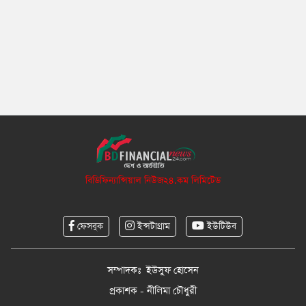
বিডিফিন্যান্সিয়াল নিউজ২৪.কম লিমিটেড
ফেসবুক
ইন্সটাগ্রাম
ইউটিউব
সম্পাদকঃ ইউসুফ হোসেন
প্রকাশক - নীলিমা চৌধুরী