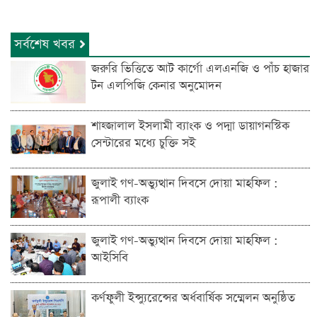
সর্বশেষ খবর
জরুরি ভিত্তিতে আট কার্গো এলএনজি ও পাঁচ হাজার
টন এলপিজি কেনার অনুমোদন
শাহ্জালাল ইসলামী ব্যাংক ও পদ্মা ডায়াগনস্টিক
সেন্টারের মধ্যে চুক্তি সই
জুলাই গণ-অভ্যুত্থান দিবসে দোয়া মাহফিল :
রূপালী ব্যাংক
জুলাই গণ-অভ্যুত্থান দিবসে দোয়া মাহফিল :
আইসিবি
কর্ণফুলী ইন্স্যুরেন্সের অর্ধবার্ষিক সম্মেলন অনুষ্ঠিত