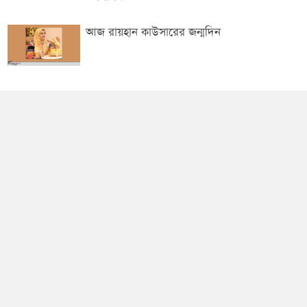
আজ রায়হান কাউসারের জন্মদিন