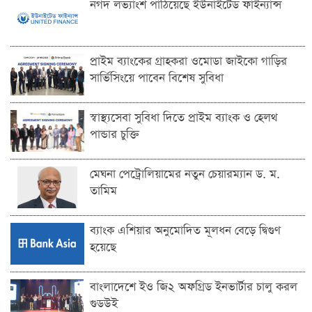
নগদ লভ্যাংশ পাঠিয়েছে ইউনাইটেড ফাইন্যান্স
প্রাইম ব্যাংকের গ্রাহকরা ওমোডা জাইকো গাড়ির
সার্ভিসিংয়ে পাবেন বিশেষ সুবিধা
স্বাস্থ্যসেবা সুবিধা দিতে প্রাইম ব্যাংক ও হেলথ
পান্ডার চুক্তি
মেঘনা পেট্রোলিয়ামের নতুন চেয়ারম্যান ড. ম.
তামিম
ব্যাংক এশিয়ার অনুমোদিত মূলধন বেড়ে দ্বিগুণ
হয়েছে
বাংলাদেশে ইও জি২ অফগ্রিড ইনভার্টার চালু করল
গুডউই