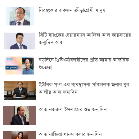
নিরহংকার একজন ক্রীড়াপ্রেমী মানুষ
সিটি ব্যাংকের চেয়ারম্যান আজিজ আল কায়সারের
জন্মদিন আজ
বড়দিনে খ্রিস্টধর্মাবলম্বীদের প্রতি আমার আন্তরিক
শুভেচ্ছা
ইউনিক গ্রুপ এর ব্যবস্থাপনা পরিচালক জনাব নুর
আলীর আজ জন্মদিন
আজ নজরুল ইসলামের শুভ জন্মদিন
আজ নাজিয়া খানম কণার জন্মদিন