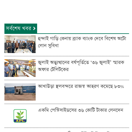
সর্বশেষ খবর
হুন্দাই গাড়ি কেনায় ব্র্যাক ব্যাংক দেবে বিশেষ অটো
লোন সুবিধা
জুলাই অভ্যুত্থানের বর্ষপূর্তিতে ‘৩৬ জুলাই’ স্মারক
অফার টেলিটকের
আখাউড়া স্থলবন্দরে রাজস্ব আহরণ কমেছে ৮৩%
একমি পেস্টিসাইডসের ৩৬ কোটি টাকার লেনদেন