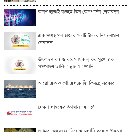
কারণ ছাড়াই বাড়ছে তিন কোম্পানির শেয়ারদর
এক সপ্তাহ পর হাজার কোটি টাকার নিচে নামল
লেনদেন
উৎপাদন বন্ধ ও ব্যবসায়িক ঝুঁকির মুখে এক-
পঞ্চমাংশ তালিকাভুক্ত কোম্পানি
আরো এক কার্গো এলএনজি কিনছে সরকার
মেঘনা লাইফের ঋণমান ‘‌এএ৩’
ভোমরা স্থলবন্দ‌র দিয়ে আমদা‌নি ক‌মে‌ছে শুকনো