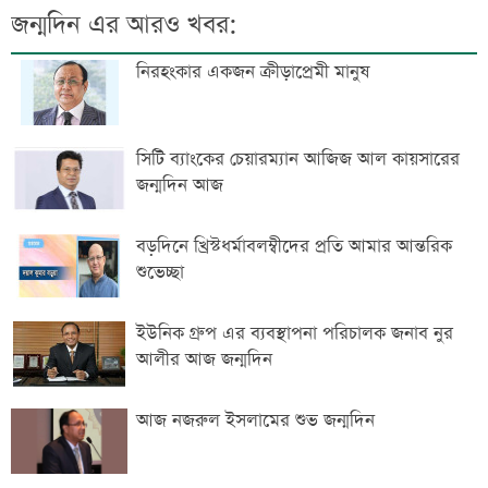
জন্মদিন এর আরও খবর:
নিরহংকার একজন ক্রীড়াপ্রেমী মানুষ
সিটি ব্যাংকের চেয়ারম্যান আজিজ আল কায়সারের
জন্মদিন আজ
বড়দিনে খ্রিস্টধর্মাবলম্বীদের প্রতি আমার আন্তরিক
শুভেচ্ছা
ইউনিক গ্রুপ এর ব্যবস্থাপনা পরিচালক জনাব নুর
আলীর আজ জন্মদিন
আজ নজরুল ইসলামের শুভ জন্মদিন