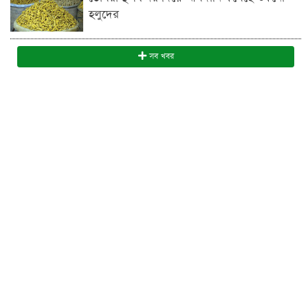
হলুদের
সব খবর