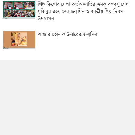
শিশু কিশোর মেলা কর্তৃক জাতির জনক বঙ্গবন্ধু শেখ
মুজিবুর রহমানের জন্মদিন ও জাতীয় শিশু দিবস
উদযাপন
আজ রায়হান কাউসারের জন্মদিন