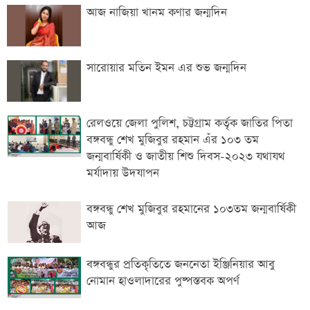
আজ নাজিয়া খানম কণার জন্মদিন
সারোয়ার মতিন ইমন এর শুভ জন্মদিন
রেলওয়ে জেলা পুলিশ, চট্টগ্রাম কর্তৃক জাতির পিতা
বঙ্গবন্ধু শেখ মুজিবুর রহমান এঁর ১০৩ তম
জন্মবার্ষিকী ও জাতীয় শিশু দিবস-২০২৩ যথাযথ
মর্যাদায় উদযাপন
বঙ্গবন্ধু শেখ মুজিবুর রহমানের ১০৩তম জন্মবার্ষিকী
আজ
বঙ্গবন্ধুর প্রতিকৃতিতে জননেতা ইঞ্জিনিয়ার আবু
নোমান হাওলাদারের পুষ্পস্তবক অপর্ণ