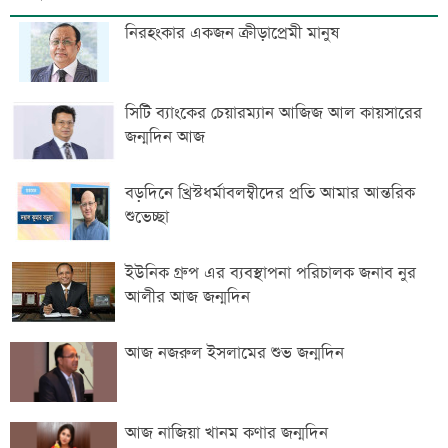
নিরহংকার একজন ক্রীড়াপ্রেমী মানুষ
সিটি ব্যাংকের চেয়ারম্যান আজিজ আল কায়সারের
জন্মদিন আজ
বড়দিনে খ্রিস্টধর্মাবলম্বীদের প্রতি আমার আন্তরিক
শুভেচ্ছা
ইউনিক গ্রুপ এর ব্যবস্থাপনা পরিচালক জনাব নুর
আলীর আজ জন্মদিন
আজ নজরুল ইসলামের শুভ জন্মদিন
আজ নাজিয়া খানম কণার জন্মদিন