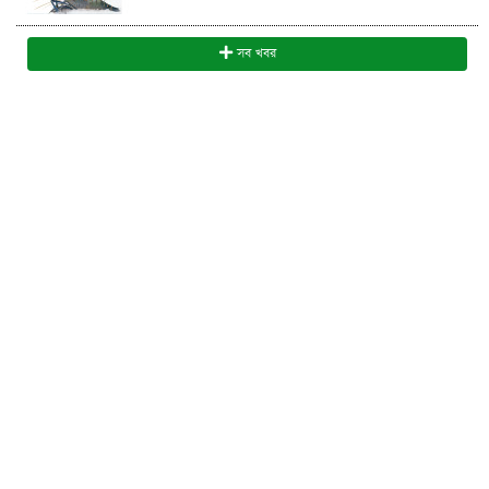
সব খবর