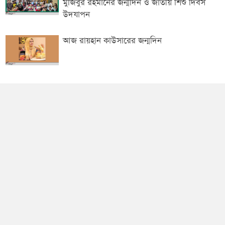
মুজিবুর রহমানের জন্মদিন ও জাতীয় শিশু দিবস
উদযাপন
আজ রায়হান কাউসারের জন্মদিন