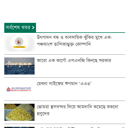
সর্বশেষ খবর
উৎপাদন বন্ধ ও ব্যবসায়িক ঝুঁকির মুখে এক-
পঞ্চমাংশ তালিকাভুক্ত কোম্পানি
আরো এক কার্গো এলএনজি কিনছে সরকার
মেঘনা লাইফের ঋণমান ‘‌এএ৩’
ভোমরা স্থলবন্দ‌র দিয়ে আমদা‌নি ক‌মে‌ছে শুকনো
হলুদের