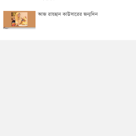
আজ রায়হান কাউসারের জন্মদিন