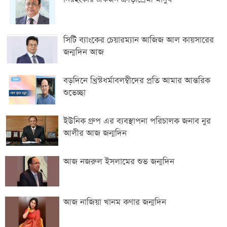
সিটি ব্যাংকের চেয়ারম্যান আজিজ আল কায়সারের
জন্মদিন আজ
বড়দিনে খ্রিস্টধর্মাবলম্বীদের প্রতি আমার আন্তরিক
শুভেচ্ছা
ইউনিক গ্রুপ এর ব্যবস্থাপনা পরিচালক জনাব নুর
আলীর আজ জন্মদিন
আজ নজরুল ইসলামের শুভ জন্মদিন
আজ নাজিয়া খানম কণার জন্মদিন