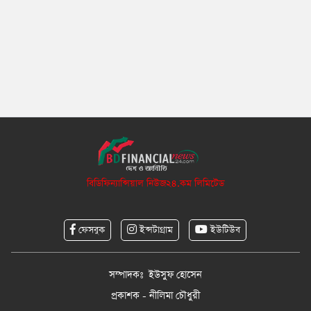
বিডিফিন্যান্সিয়াল নিউজ২৪.কম লিমিটেড
ফেসবুক
ইন্সটাগ্রাম
ইউটিউব
সম্পাদকঃ ইউসুফ হোসেন
প্রকাশক - নীলিমা চৌধুরী