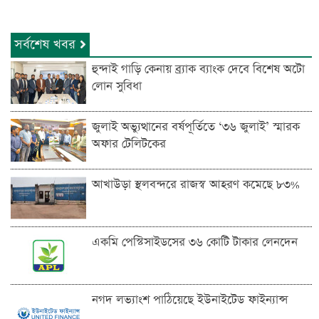
সর্বশেষ খবর
হুন্দাই গাড়ি কেনায় ব্র্যাক ব্যাংক দেবে বিশেষ অটো
লোন সুবিধা
জুলাই অভ্যুত্থানের বর্ষপূর্তিতে ‘৩৬ জুলাই’ স্মারক
অফার টেলিটকের
আখাউড়া স্থলবন্দরে রাজস্ব আহরণ কমেছে ৮৩%
একমি পেস্টিসাইডসের ৩৬ কোটি টাকার লেনদেন
নগদ লভ্যাংশ পাঠিয়েছে ইউনাইটেড ফাইন্যান্স