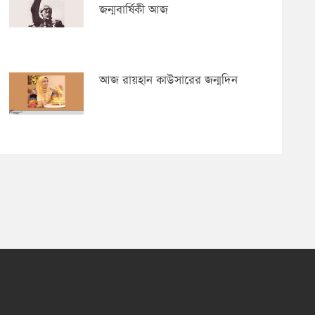
জন্মবার্ষিকী আজ
আজ রায়হান কাউসারের জন্মদিন