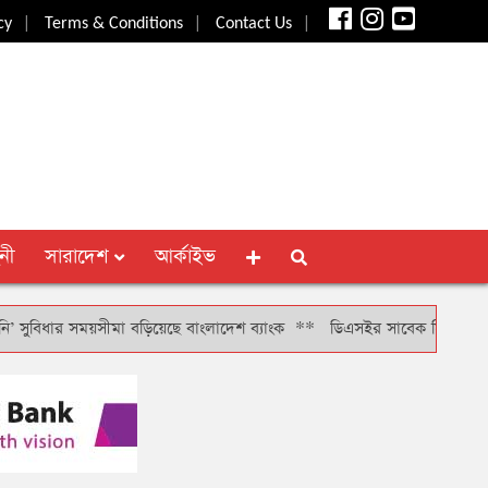
|
|
|
cy
Terms & Conditions
Contact Us
নী
সারাদেশ
আর্কাইভ
িধার সময়সীমা বড়িয়েছে বাংলাদেশ ব্যাংক
**
ডিএসইর সাবেক সিআরও খাইরুল বাশ