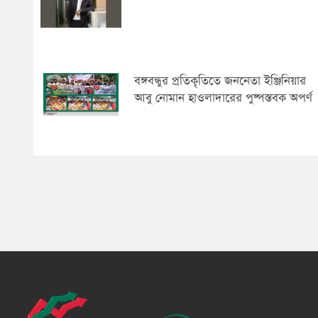
বঙ্গবন্ধুর প্রতিকৃতিতে জননেতা ইঞ্জিনিয়ার
আবু নোমান হাওলাদারের পুষ্পস্তবক অপর্ণ