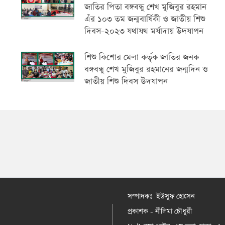
জাতির পিতা বঙ্গবন্ধু শেখ মুজিবুর রহমান
এঁর ১০৩ তম জন্মবার্ষিকী ও জাতীয় শিশু
দিবস-২০২৩ যথাযথ মর্যাদায় উদযাপন
শিশু কিশোর মেলা কর্তৃক জাতির জনক
বঙ্গবন্ধু শেখ মুজিবুর রহমানের জন্মদিন ও
জাতীয় শিশু দিবস উদযাপন
সম্পাদকঃ ইউসুফ হোসেন
প্রকাশক - নীলিমা চৌধুরী