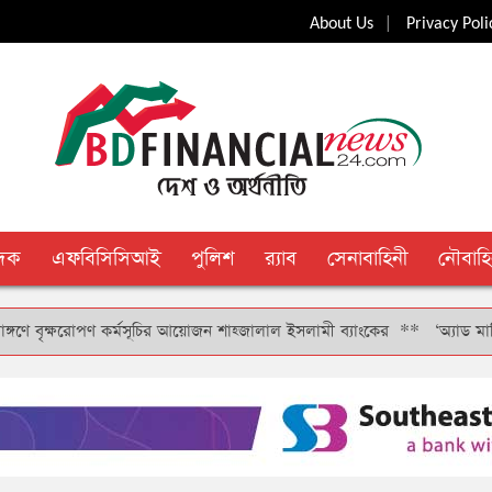
|
About Us
Privacy Poli
ুদক
এফবিসিসিআই
পুলিশ
র‍্যাব
সেনাবাহিনী
নৌবাহি
বৃক্ষরোপণ কর্মসূচির আয়োজন শাহ্জালাল ইসলামী ব্যাংকের
**
‘অ্যাড মানি’ সুব