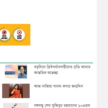
বড়দিনে খ্রিস্টধর্মাবলম্বীদের প্রতি আমার
আন্তরিক শুভেচ্ছা
আজ নাজিয়া খানম কণার জন্মদিন
বঙ্গবন্ধু শেখ মুজিবুর রহমানের ১০৩তম