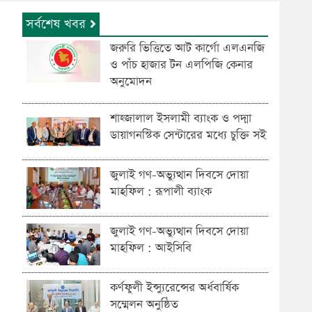
সর্বশেষ খবর
জরুরি ভিত্তিতে আট কার্গো এলএনজি
ও পাঁচ হাজার টন এলপিজি কেনার
অনুমোদন
শাহ্জালাল ইসলামী ব্যাংক ও পদ্মা
ডায়াগনস্টিক সেন্টারের মধ্যে চুক্তি সই
জুলাই গণ-অভ্যুত্থান দিবসে দোয়া
মাহফিল : রূপালী ব্যাংক
জুলাই গণ-অভ্যুত্থান দিবসে দোয়া
মাহফিল : আইসিবি
কর্ণফুলী ইন্স্যুরেন্সের অর্ধবার্ষিক
সম্মেলন অনুষ্ঠিত