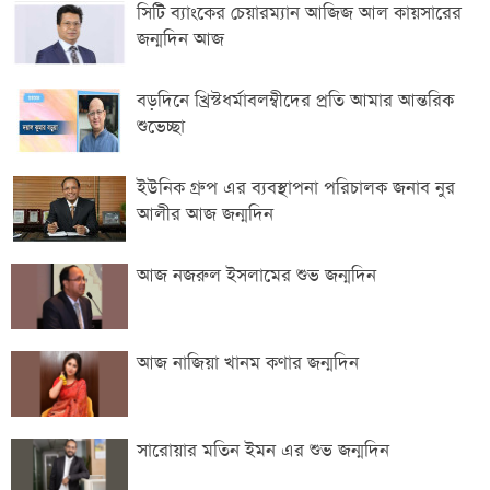
সিটি ব্যাংকের চেয়ারম্যান আজিজ আল কায়সারের
জন্মদিন আজ
বড়দিনে খ্রিস্টধর্মাবলম্বীদের প্রতি আমার আন্তরিক
শুভেচ্ছা
ইউনিক গ্রুপ এর ব্যবস্থাপনা পরিচালক জনাব নুর
আলীর আজ জন্মদিন
আজ নজরুল ইসলামের শুভ জন্মদিন
আজ নাজিয়া খানম কণার জন্মদিন
সারোয়ার মতিন ইমন এর শুভ জন্মদিন