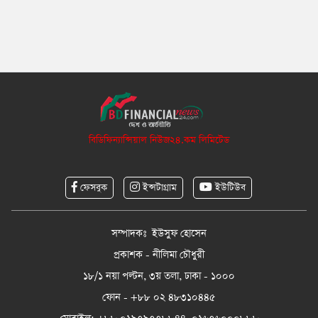
বিডিফিন্যান্সিয়াল নিউজ২৪.কম লিমিটেড
ফেসবুক
ইন্সটাগ্রাম
ইউটিউব
সম্পাদকঃ ইউসুফ হোসেন
প্রকাশক - নীলিমা চৌধুরী
১৮/১ নয়া পল্টন, ৩য় তলা, ঢাকা - ১০০০
ফোন - +৮৮ ০২ ৪৮৩১০৪৪৫