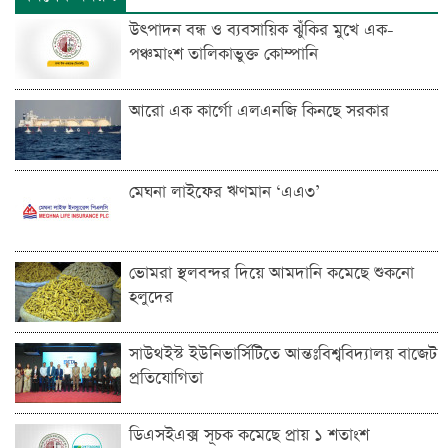
উৎপাদন বন্ধ ও ব্যবসায়িক ঝুঁকির মুখে এক-
পঞ্চমাংশ তালিকাভুক্ত কোম্পানি
আরো এক কার্গো এলএনজি কিনছে সরকার
মেঘনা লাইফের ঋণমান ‘‌এএ৩’
ভোমরা স্থলবন্দ‌র দিয়ে আমদা‌নি ক‌মে‌ছে শুকনো
হলুদের
সাউথইস্ট ইউনিভার্সিটিতে আন্তঃবিশ্ববিদ্যালয় বাজেট
প্রতিযোগিতা
ডিএসইএক্স সূচক কমেছে প্রায় ১ শতাংশ