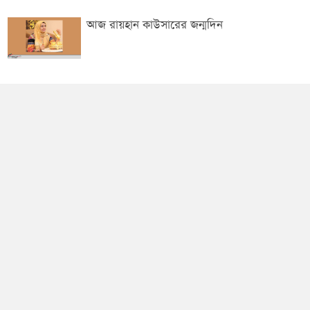
আজ রায়হান কাউসারের জন্মদিন