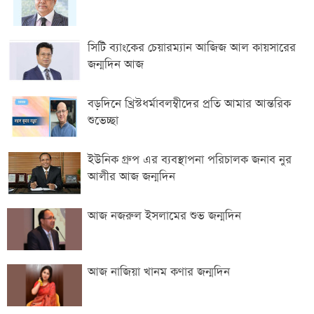
সিটি ব্যাংকের চেয়ারম্যান আজিজ আল কায়সারের
জন্মদিন আজ
বড়দিনে খ্রিস্টধর্মাবলম্বীদের প্রতি আমার আন্তরিক
শুভেচ্ছা
ইউনিক গ্রুপ এর ব্যবস্থাপনা পরিচালক জনাব নুর
আলীর আজ জন্মদিন
আজ নজরুল ইসলামের শুভ জন্মদিন
আজ নাজিয়া খানম কণার জন্মদিন