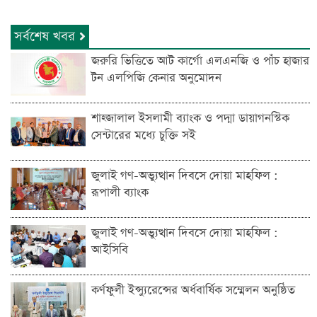
সর্বশেষ খবর
জরুরি ভিত্তিতে আট কার্গো এলএনজি ও পাঁচ হাজার
টন এলপিজি কেনার অনুমোদন
শাহ্জালাল ইসলামী ব্যাংক ও পদ্মা ডায়াগনস্টিক
সেন্টারের মধ্যে চুক্তি সই
জুলাই গণ-অভ্যুত্থান দিবসে দোয়া মাহফিল :
রূপালী ব্যাংক
জুলাই গণ-অভ্যুত্থান দিবসে দোয়া মাহফিল :
আইসিবি
কর্ণফুলী ইন্স্যুরেন্সের অর্ধবার্ষিক সম্মেলন অনুষ্ঠিত