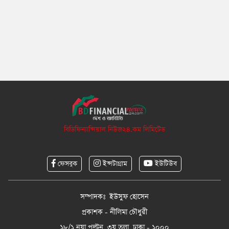
বিডিফিন্যান্সিয়াল নিউজ২৪.কম লিমিটেড
ফেসবুক
ইন্সটাগ্রাম
ইউটিউব
সম্পাদকঃ ইউসুফ হোসেন
প্রকাশক - নীলিমা চৌধুরী
১৮/১ নয়া পল্টন, ৩য় তলা, ঢাকা - ১০০০