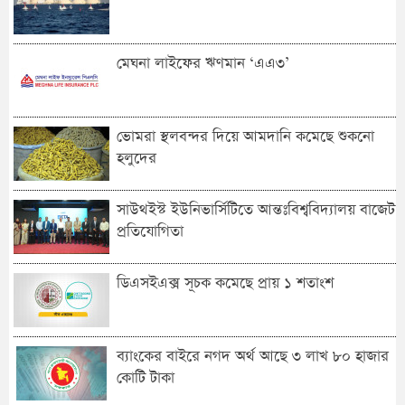
মেঘনা লাইফের ঋণমান ‘‌এএ৩’
ভোমরা স্থলবন্দ‌র দিয়ে আমদা‌নি ক‌মে‌ছে শুকনো
হলুদের
সাউথইস্ট ইউনিভার্সিটিতে আন্তঃবিশ্ববিদ্যালয় বাজেট
প্রতিযোগিতা
ডিএসইএক্স সূচক কমেছে প্রায় ১ শতাংশ
ব্যাংকের বাইরে নগদ অর্থ আছে ৩ লাখ ৮০ হাজার
কোটি টাকা