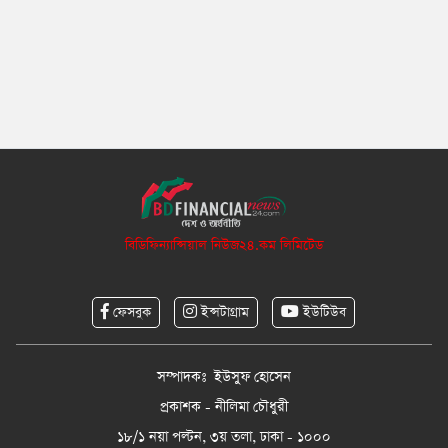
বিডিফিন্যান্সিয়াল নিউজ২৪.কম লিমিটেড
ফেসবুক
ইন্সটাগ্রাম
ইউটিউব
সম্পাদকঃ ইউসুফ হোসেন
প্রকাশক - নীলিমা চৌধুরী
১৮/১ নয়া পল্টন, ৩য় তলা, ঢাকা - ১০০০