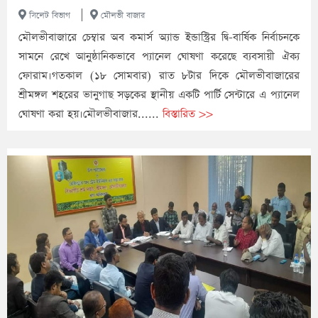
|
সিলেট বিভাগ
মৌলভী বাজার
মৌলভীবাজারে চেম্বার অব কমার্স অ্যান্ড ইন্ডাস্ট্রির দ্বি-বার্ষিক নির্বাচনকে
সামনে রেখে আনুষ্ঠানিকভাবে প্যানেল ঘোষণা করেছে ব্যবসায়ী ঐক্য
ফোরাম।গতকাল (১৮ সোমবার) রাত ৮টার দিকে মৌলভীবাজারের
শ্রীমঙ্গল শহরের ভানুগাছ সড়কের স্থানীয় একটি পার্টি সেন্টারে এ প্যানেল
ঘোষণা করা হয়।মৌলভীবাজার......
বিস্তারিত >>