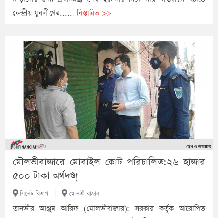
কেন্দ্রীয় যুবলীগের......
বিস্তারিত >>
মৌলভীবাজারে মোবাইল কোট পরিচালিত:২৬ হাজার
৫০০ টাকা অর্থদণ্ড!
|
সিলেট বিভাগ
মৌলভী বাজার
তানভীর আঞ্জুম আরিফ (মৌলভীবাজার): সরকার কর্তৃক আরোপিত