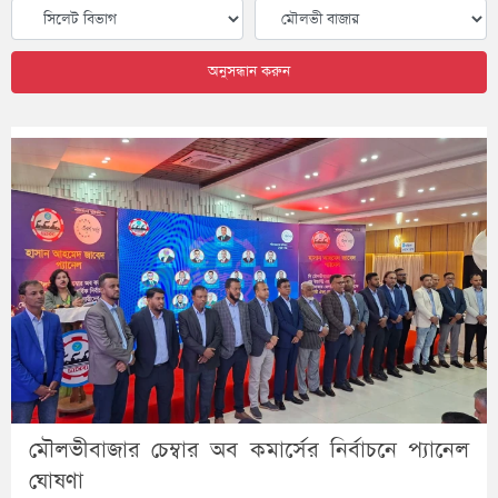
অনুসন্ধান করুন
মৌলভীবাজার চেম্বার অব কমার্সের নির্বাচনে প্যানেল
ঘোষণা