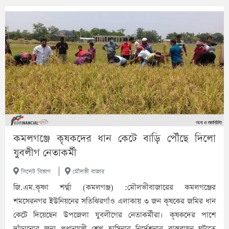
কমলগঞ্জে কৃষকদের ধান কেটে বাড়ি পৌঁছে দিলো
যুবলীগ নেতাকর্মী
|
সিলেট বিভাগ
মৌলভী বাজার
জি.এম.কৃষ্ণা শর্ম্মা (কমলগঞ্জ) :মৌলভীবাজারের কমলগঞ্জের
শমসেরনগর ইউনিয়নের সতিঝিরগাঁও এলাকায় ৩ জন কৃষকের জমির ধান
কেটে দিয়েছেন উপজেলা যুবলীগের নেতাকর্মীরা। কৃষকদের পাশে
দাঁড়ানোর জন্য প্রধানমন্ত্রী শেখ হাসিনার নির্দেশনার বাস্তবায়ন ঘটাতে