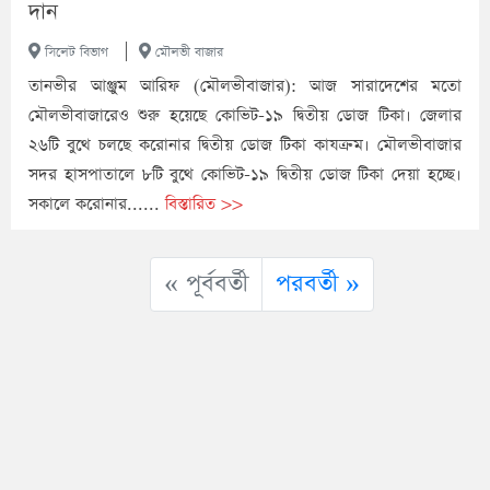
দান
|
সিলেট বিভাগ
মৌলভী বাজার
তানভীর আঞ্জুম আরিফ (মৌলভীবাজার): আজ সারাদেশের মতো
মৌলভীবাজারেও শুরু হয়েছে কোভিট-১৯ দ্বিতীয় ডোজ টিকা। জেলার
২৬টি বুথে চলছে করোনার দ্বিতীয় ডোজ টিকা কাযক্রম। মৌলভীবাজার
সদর হাসপাতালে ৮টি বুথে কোভিট-১৯ দ্বিতীয় ডোজ টিকা দেয়া হচ্ছে।
সকালে করোনার......
বিস্তারিত >>
« পূর্ববর্তী
পরবর্তী »