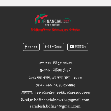
বিডিফিন্যান্সিয়াল নিউজ২৪.কম লিমিটেড
ফেসবুক
ইন্সটাগ্রাম
ইউটিউব
সম্পাদকঃ ইউসুফ হোসেন
প্রকাশক - নীলিমা চৌধুরী
১৮/১ নয়া পল্টন, ৩য় তলা, ঢাকা - ১০০০
ফোন - +৮৮ ০২ ৪৮৩১০৪৪৫
মোবাইল: +৮৮ ০১৯৭৯৭৭৮৮৪৪, ০১৬৭৬০০০৮৮৮
ই-মেইল:
bdfinancialnews24@gmail.com
,
saradesh.bdfn24@gmail.com
,