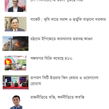
দেশি বিনিয়োগেই ভরসা খুঁজছে বিডা
বাজেট : কৃষি খাতে বরাদ্দ ও ভর্তুকি বাড়ানো দরকার
চট্টগ্রাম ইপিজেডে কারখানায় ভয়াবহ আগুন
সঞ্চয়পত্র বিক্রি কমেছে ৪১%
রূপায়ণ সিটি উত্তরায় স্কিন কেয়ার ও ওয়েলনেস
প্রোগ্রাম
রাজনীতিতে স্বস্তি, অর্থনীতিতে অস্বস্তি