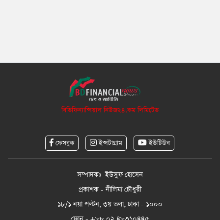
বিডিফিন্যান্সিয়াল নিউজ২৪.কম লিমিটেড
ফেসবুক
ইন্সটাগ্রাম
ইউটিউব
সম্পাদকঃ ইউসুফ হোসেন
প্রকাশক - নীলিমা চৌধুরী
১৮/১ নয়া পল্টন, ৩য় তলা, ঢাকা - ১০০০
ফোন - +৮৮ ০২ ৪৮৩১০৪৪৫