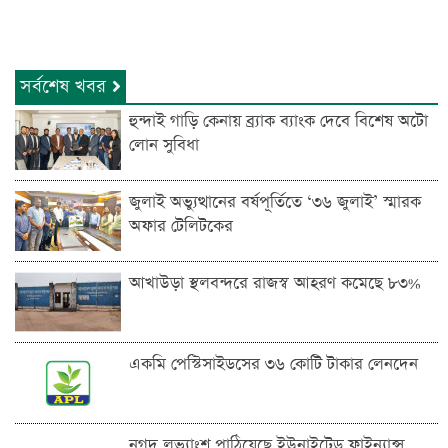
সর্বশেষ খবর
হুন্দাই গাড়ি কেনায় ব্র্যাক ব্যাংক দেবে বিশেষ অটো
লোন সুবিধা
জুলাই অভ্যুত্থানের বর্ষপূর্তিতে ‘৩৬ জুলাই’ স্মারক
অফার টেলিটকের
আখাউড়া স্থলবন্দরে রাজস্ব আহরণ কমেছে ৮৩%
একমি পেস্টিসাইডসের ৩৬ কোটি টাকার লেনদেন
নগদ লভ্যাংশ পাঠিয়েছে ইউনাইটেড ফাইন্যান্স