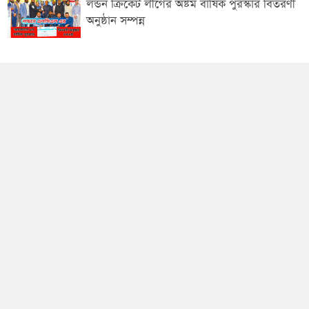
লন্ডন ক্রিকেট লীগের অষ্টম বার্ষিক পুরস্কার বিতরণী
অনুষ্ঠান সম্পন্ন