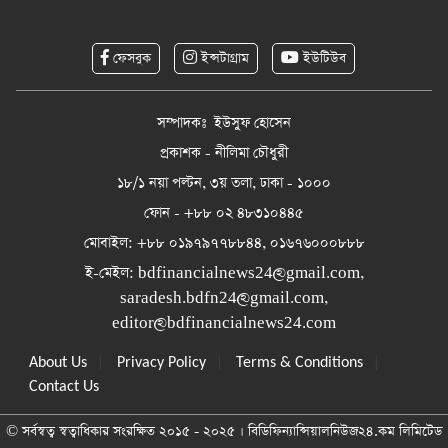
ফেসবুক
ইন্সটাগ্রাম
ইউটিউব
সম্পাদকঃ ইউসুফ হোসেন
প্রকাশক - নীলিমা চৌধুরী
১৮/১ নয়া পল্টন, ৩য় তলা, ঢাকা - ১০০০
ফোন - +৮৮ ০২ ৪৮৩১০৪৪৫
মোবাইল: +৮৮ ০১৯৭৯৭৭৮৮৪৪, ০১৬৭৬০০০৮৮৮
ই-মেইল:
bdfinancialnews24@gmail.com
,
saradesh.bdfn24@gmail.com
,
editor@bdfinancialnews24.com
|
|
|
About Us
Privacy Policy
Terms & Conditions
Contact Us
© সর্বস্বত্ব স্বত্বাধিকার সংরক্ষিত ২০১৫ - ২০২৫ । বিডিফিন্যান্সিয়ালনিউজ২৪.কম লিমিটেড