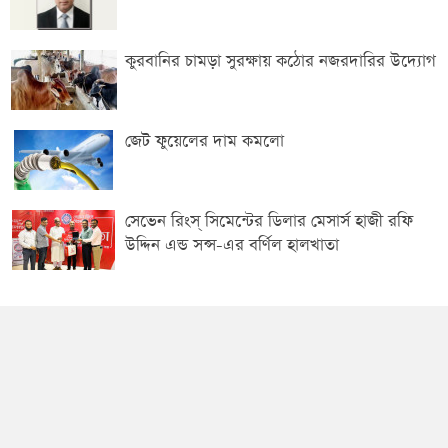
কুরবানির চামড়া সুরক্ষায় কঠোর নজরদারির উদ্যোগ
জেট ফুয়েলের দাম কমলো
সেভেন রিংস্ সিমেন্টের ডিলার মেসার্স হাজী রফি
উদ্দিন এন্ড সন্স-এর বর্ণিল হালখাতা