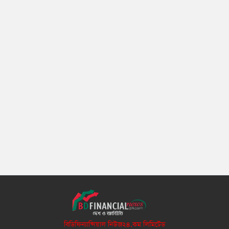
বিডিফিন্যান্সিয়াল নিউজ২৪.কম লিমিটেড