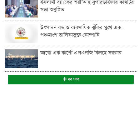
ইসলামী ব্যাংকের শরী’আহ সুপারভাইজরি কমিটির
সভা অনুষ্ঠিত
উৎপাদন বন্ধ ও ব্যবসায়িক ঝুঁকির মুখে এক-
পঞ্চমাংশ তালিকাভুক্ত কোম্পানি
আরো এক কার্গো এলএনজি কিনছে সরকার
সব খবর