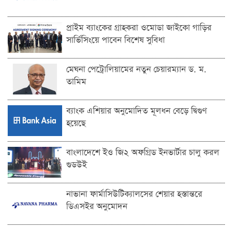
প্রাইম ব্যাংকের গ্রাহকরা ওমোডা জাইকো গাড়ির
সার্ভিসিংয়ে পাবেন বিশেষ সুবিধা
মেঘনা পেট্রোলিয়ামের নতুন চেয়ারম্যান ড. ম.
তামিম
ব্যাংক এশিয়ার অনুমোদিত মূলধন বেড়ে দ্বিগুণ
হয়েছে
বাংলাদেশে ইও জি২ অফগ্রিড ইনভার্টার চালু করল
গুডউই
নাভানা ফার্মাসিউটিক্যালসের শেয়ার হস্তান্তরে
ডিএসইর অনুমোদন