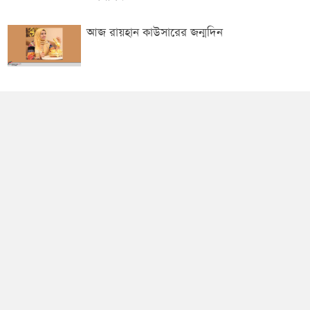
আজ রায়হান কাউসারের জন্মদিন