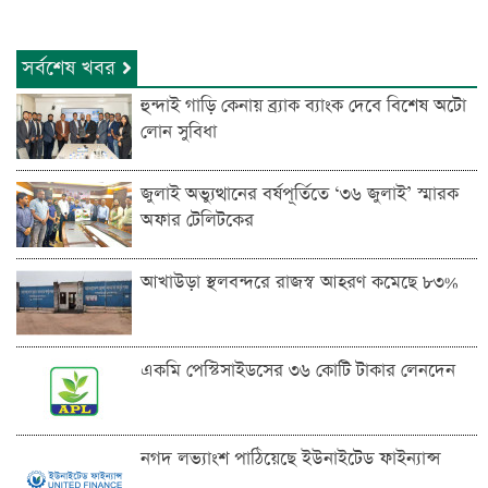
সর্বশেষ খবর
হুন্দাই গাড়ি কেনায় ব্র্যাক ব্যাংক দেবে বিশেষ অটো
লোন সুবিধা
জুলাই অভ্যুত্থানের বর্ষপূর্তিতে ‘৩৬ জুলাই’ স্মারক
অফার টেলিটকের
আখাউড়া স্থলবন্দরে রাজস্ব আহরণ কমেছে ৮৩%
একমি পেস্টিসাইডসের ৩৬ কোটি টাকার লেনদেন
নগদ লভ্যাংশ পাঠিয়েছে ইউনাইটেড ফাইন্যান্স