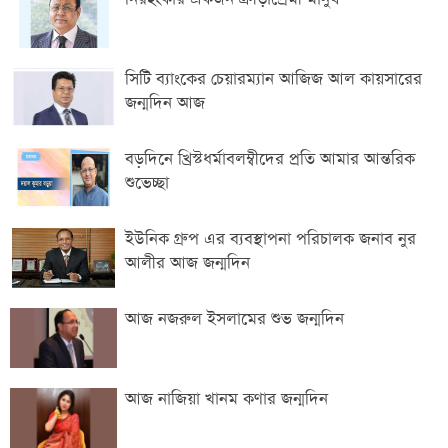
সিটি ব্যাংকের চেয়ারম্যান আজিজ আল কায়সারের
জন্মদিন আজ
বড়দিনে খ্রিস্টধর্মাবলম্বীদের প্রতি আমার আন্তরিক
শুভেচ্ছা
ইউনিক গ্রুপ এর ব্যবস্থাপনা পরিচালক জনাব নুর
আলীর আজ জন্মদিন
আজ নজরুল ইসলামের শুভ জন্মদিন
আজ নাজিয়া খানম কণার জন্মদিন