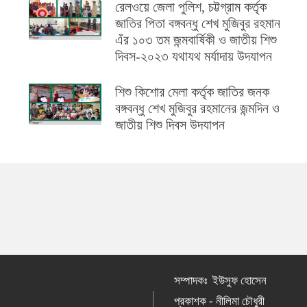
রেলওয়ে জেলা পুলিশ, চট্টগ্রাম কর্তৃক
জাতির পিতা বঙ্গবন্ধু শেখ মুজিবুর রহমান
এঁর ১০৩ তম জন্মবার্ষিকী ও জাতীয় শিশু
দিবস-২০২৩ যথাযথ মর্যাদায় উদযাপন
শিশু কিশোর মেলা কর্তৃক জাতির জনক
বঙ্গবন্ধু শেখ মুজিবুর রহমানের জন্মদিন ও
জাতীয় শিশু দিবস উদযাপন
সম্পাদকঃ ইউসুফ হোসেন
প্রকাশক - নীলিমা চৌধুরী