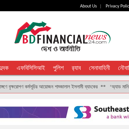
|
About Us
Privacy Poli
দুদক
এফবিসিসিআই
পুলিশ
র‍্যাব
সেনাবাহিনী
নৌবা
ৃক্ষরোপণ কর্মসূচির আয়োজন শাহ্জালাল ইসলামী ব্যাংকের
**
‘অ্যাড মানি’ সুবিধা