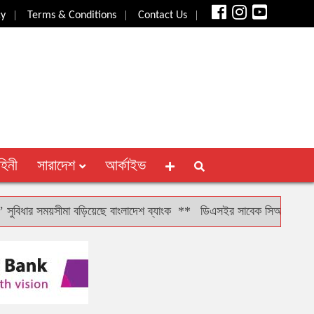
|
|
|
cy
Terms & Conditions
Contact Us
হিনী
সারাদেশ
আর্কাইভ
র সময়সীমা বড়িয়েছে বাংলাদেশ ব্যাংক
**
ডিএসইর সাবেক সিআরও খাইরুল বাশারক