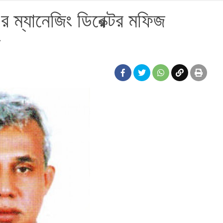
 এর ম্যানেজিং ডিরেক্টর মফিজ
জ