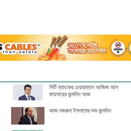
সিটি ব্যাংকের চেয়ারম্যান আজিজ আল
কায়সারের জন্মদিন আজ
আজ নজরুল ইসলামের শুভ জন্মদিন