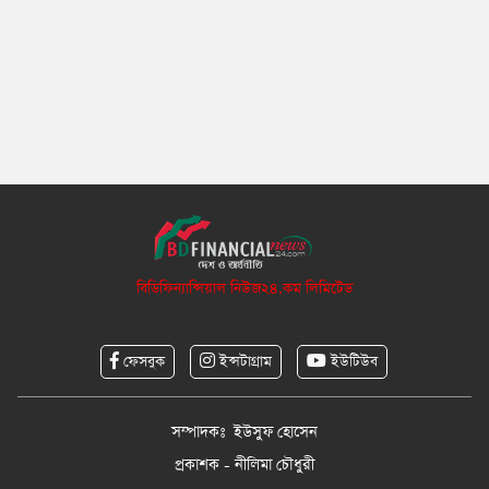
বিডিফিন্যান্সিয়াল নিউজ২৪.কম লিমিটেড
ফেসবুক
ইন্সটাগ্রাম
ইউটিউব
সম্পাদকঃ ইউসুফ হোসেন
প্রকাশক - নীলিমা চৌধুরী