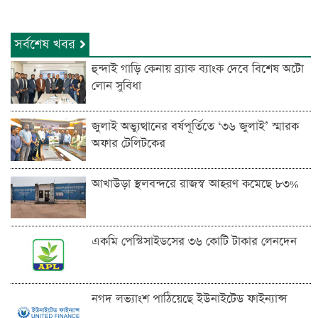
সর্বশেষ খবর
হুন্দাই গাড়ি কেনায় ব্র্যাক ব্যাংক দেবে বিশেষ অটো
লোন সুবিধা
জুলাই অভ্যুত্থানের বর্ষপূর্তিতে ‘৩৬ জুলাই’ স্মারক
অফার টেলিটকের
আখাউড়া স্থলবন্দরে রাজস্ব আহরণ কমেছে ৮৩%
একমি পেস্টিসাইডসের ৩৬ কোটি টাকার লেনদেন
নগদ লভ্যাংশ পাঠিয়েছে ইউনাইটেড ফাইন্যান্স