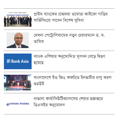
প্রাইম ব্যাংকের গ্রাহকরা ওমোডা জাইকো গাড়ির
সার্ভিসিংয়ে পাবেন বিশেষ সুবিধা
মেঘনা পেট্রোলিয়ামের নতুন চেয়ারম্যান ড. ম.
তামিম
ব্যাংক এশিয়ার অনুমোদিত মূলধন বেড়ে দ্বিগুণ
হয়েছে
বাংলাদেশে ইও জি২ অফগ্রিড ইনভার্টার চালু করল
গুডউই
নাভানা ফার্মাসিউটিক্যালসের শেয়ার হস্তান্তরে
ডিএসইর অনুমোদন