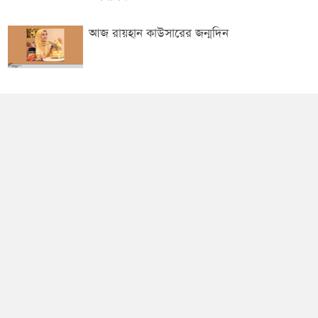
আজ রায়হান কাউসারের জন্মদিন