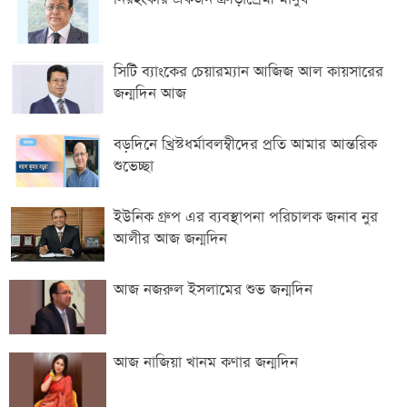
সিটি ব্যাংকের চেয়ারম্যান আজিজ আল কায়সারের
জন্মদিন আজ
বড়দিনে খ্রিস্টধর্মাবলম্বীদের প্রতি আমার আন্তরিক
শুভেচ্ছা
ইউনিক গ্রুপ এর ব্যবস্থাপনা পরিচালক জনাব নুর
আলীর আজ জন্মদিন
আজ নজরুল ইসলামের শুভ জন্মদিন
আজ নাজিয়া খানম কণার জন্মদিন